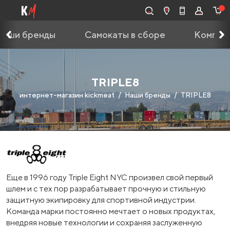
Наши бренды
Самокаты в сборе
Компле
TRIPLE8
интернет-магазин kickmeat
Наши бренды
TRIPLE8
Еще в 1996 году Triple Eight NYC произвел свой первый
шлем и с тех пор разрабатывает прочную и стильную
защитную экипировку для спортивной индустрии.
Команда марки постоянно мечтает о новых продуктах,
внедряя новые технологии и сохраняя заслуженную