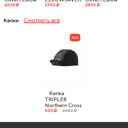
2600
Black
2700
Pad Sunset
2800
Смотреть все
Кепки
76%
Кепка
TRIPLE8
Northern Cross
Series Ride
500
2080
Cap