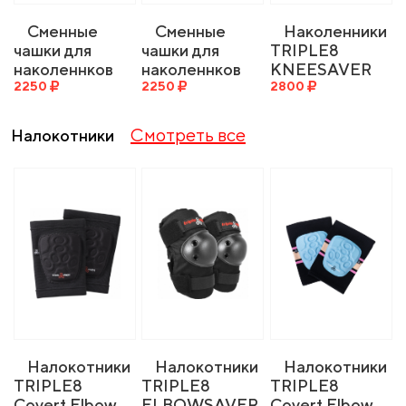
Сменные
Сменные
Наколенники
чашки для
чашки для
TRIPLE8
наколеннков
наколеннков
KNEESAVER
TRIPLE8 KP44
2250
TRIPLE8 KP44
2250
black
2800
REPLACEMENT
REPLACEMENT
KNEE CAP A
KNEE CAP B
Смотреть все
Налокотники
XS/S BLACK
M/L/XL
BLACK
Налокотники
Налокотники
Налокотники
TRIPLE8
TRIPLE8
TRIPLE8
Covert Elbow
ELBOWSAVER
Covert Elbow