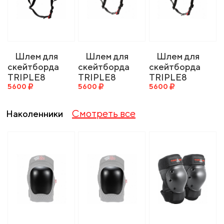
Шлем для
Шлем для
Шлем для
скейтборда
скейтборда
скейтборда
TRIPLE8
TRIPLE8
TRIPLE8
Certified
5600
Certified
5600
Certified
5600
Sweatsaver
Sweatsaver
Sweatsaver
Helmet Black
Helmet Carbon
Helmet Mint
Смотреть все
Наколенники
Rubber
Rubber
Rubber