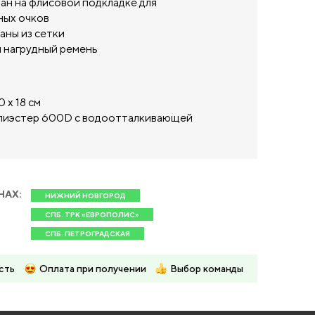
ан на флисовой подкладке для
ных очков
аны из сетки
 нагрудный ремень
0 х 18 см
лиэстер 600D с водоотталкивающей
НАХ:
НИЖНИЙ НОВГОРОД
СПБ. ТРК «ЕВРОПОЛИС»
СПБ. ПЕТРОГРАДСКАЯ
сть
Оплата при получении
Выбор команды