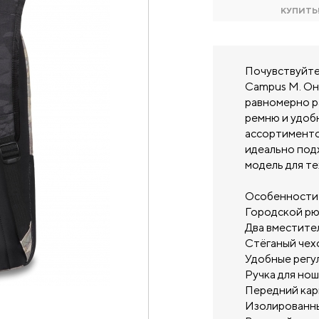
КУПИТЬ
Почувствуйте
Campus М. Он
равномерно р
ремню и удоб
ассортименто
идеально под
модель для те
Особенности
Городской рю
Два вместите
Стёганый чехо
Удобные регу
Ручка для нош
Передний кар
Изолированн