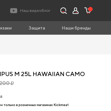
Наш видеоблог
кзаки
Защита
Наши бренды
MPUS M 25L HAWAIIAN CAMO
0200
55
н только в розничных магазинах Kickmeat