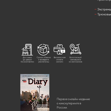
Экстрема
Трюковые
Первое онлайн-издание
о кикскутеринге в
России.