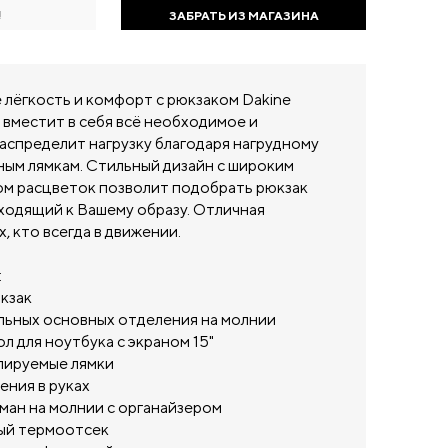
!
ЗАБРАТЬ ИЗ МАГАЗИНА
 лёгкость и комфорт с рюкзаком Dakine
 вместит в себя всё необходимое и
аспределит нагрузку благодаря нагрудному
ным лямкам. Стильный дизайн с широким
м расцветок позволит подобрать рюкзак
ходящий к Вашему образу. Отличная
х, кто всегда в движении.
:
кзак
льных основных отделения на молнии
л для ноутбука с экраном 15"
лируемые лямки
ения в руках
ман на молнии с органайзером
ый термоотсек