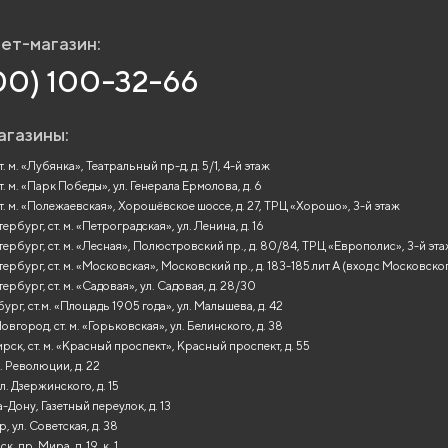
ет-магазин:
00) 100-32-66
агазины:
. м. «Лубянка», Театральный пр-д, д. 5/1, 4-й этаж
т. м. «Парк Победы», ул. Генерала Ермолова, д. 6
т. м. «Полежаевская», Хорошёвское шоссе, д. 27, ТРЦ «Хорошо», 3-й этаж
рбург, ст. м. «Петроградская», ул. Ленина, д. 16
ербург, ст. м. «Лесная», Полюстровский пр., д. 80/84, ТРЦ «Европолис», 3-й эт
ербург, ст. м. «Московская», Московский пр., д. 183-185 лит А (вход с Московско
ербург, ст. м. «Садовая», ул. Садовая, д. 28/30
ург, ст.м. «Площадь 1905 года», ул. Малышева, д. 42
вгород, ст. м. «Горьковская», ул. Белинского, д. 38
ск, ст. м. «Красный проспект», Красный проспект, д. 55
. Революции, д. 22
л. Дзержинского, д. 15
-Дону, Газетный переулок, д. 13
, ул. Советская, д. 38
, пр. Мира, д. 19, к. 1