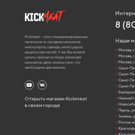
Интерн
8 (8
Kickmeat — сеть специализированных
Наши м
магазинов по продаже самокатов,
кикскутеров, одежды, аксессуаров,
Москва, ст
защиты и запчастей. У нас Вы можете
Москва, с
купить самокат в сборе, вилки для
Москва, с
самокатов, деки, колеса и все, что
необходимо для катания.
Санкт-Пете
Санкт-Пет
Санкт-Пет
Санкт-Пет
Екатеринб
Открыть магазин Kickmeat
Нижний Но
Новосибир
в своем городе
Пермь, ул
Тюмень, у
Ростов-на
Краснодар
Красноярск