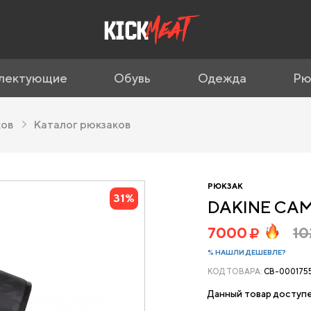
лектующие
Обувь
Одежда
Рю
ков
Каталог рюкзаков
РЮКЗАК
31%
DAKINE CA
7000
1
% НАШЛИ ДЕШЕВЛЕ?
КОД ТОВАРА:
CB-000175
Данный товар доступе