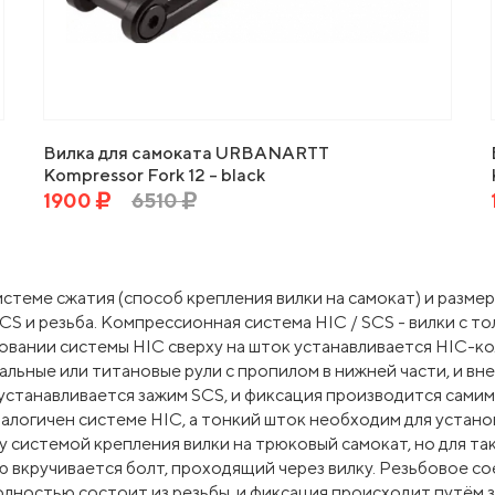
Вилка для самоката URBANARTT
Kompressor Fork 12 - black
1900
6510
истеме сжатия (способ крепления вилки на самокат) и разме
ICS и резьба. Компрессионная система HIC / SCS - вилки с 
зовании системы HIC сверху на шток устанавливается HIC-к
тальные или титановые рули с пропилом в нижней части, и вн
устанавливается зажим SCS, и фиксация производится самим
алогичен системе HIC, а тонкий шток необходим для установ
у системой крепления вилки на трюковый самокат, но для т
ю вкручивается болт, проходящий через вилку. Резьбовое с
лностью состоит из резьбы, и фиксация происходит путём за