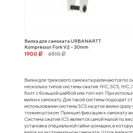
Вилка для самоката URBANARTT
Kompressor Fork V2 - 30mm
Wheels St12 - Polished Anodised -
1900
6510
chrome
Вилки для трюкового самоката различаются по с
несколько типов системы сжатия: HIC, SCS, IHC, 
болт с большой шайбой или топ-кэп. При исполь
вилки к самокату. Для такой системы подходят с
использовании системы SCS на шток вилки сразу 
тонким штоком. Принцип фиксации к самокату ан
Система сжатия ICS является самой малой по вес
установка специальной гайки-ромашки, в котору
вилок на экстремальном самокате. Шток вилки по