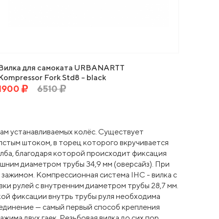
Вилка для самоката URBANARTT
Kompressor Fork Std8 - black
1900
6510
рам устанавливаемых колёс. Существует
толстым штоком, в торец которого вкручивается
олба, благодаря которой происходит фиксация
ешним диаметром трубы 34,9 мм (оверсайз). При
 зажимом. Компрессионная система IHC - вилка с
ки рулей с внутренним диаметром трубы 28,7 мм.
акой фиксации внутрь трубы руля необходима
оединение — самый первый способ крепления
жима двух гаек. Резьбовая вилка до сих пор