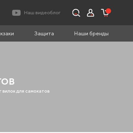
Наш видеоблог
кзаки
Защита
Наши бренды
ТОВ
г вилок для самокатов