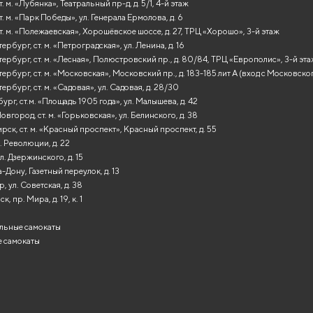
. м. «Лубянка», Театральный пр-д, д. 5/1, 4-й этаж
т. м. «Парк Победы», ул. Генерала Ермолова, д. 6
т. м. «Полежаевская», Хорошёвское шоссе, д. 27, ТРЦ «Хорошо», 3-й этаж
рбург, ст. м. «Петроградская», ул. Ленина, д. 16
ербург, ст. м. «Лесная», Полюстровский пр., д. 80/84, ТРЦ «Европолис», 3-й эт
ербург, ст. м. «Московская», Московский пр., д. 183-185 лит А (вход с Московско
ербург, ст. м. «Садовая», ул. Садовая, д. 28/30
ург, ст.м. «Площадь 1905 года», ул. Малышева, д. 42
вгород, ст. м. «Горьковская», ул. Белинского, д. 38
ск, ст. м. «Красный проспект», Красный проспект, д. 55
. Революции, д. 22
л. Дзержинского, д. 15
-Дону, Газетный переулок, д. 13
, ул. Советская, д. 38
, пр. Мира, д. 19, к. 1
льные самокаты
 самокаты