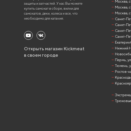
Москва, ст
защиты и запчастей. У нас Вы можете
Москва, с
купить самокат в сборе, вилки для
Москва, с
самокатов, деки, колеса и все, что
необходимо для катания.
Санкт-Пете
Санкт-Пет
Санкт-Пет
Санкт-Пет
Екатеринб
Открыть магазин Kickmeat
Нижний Но
Новосибир
в своем городе
Пермь, ул
Тюмень, у
Ростов-на
Краснодар
Красноярск
Экстрема
Трюковые