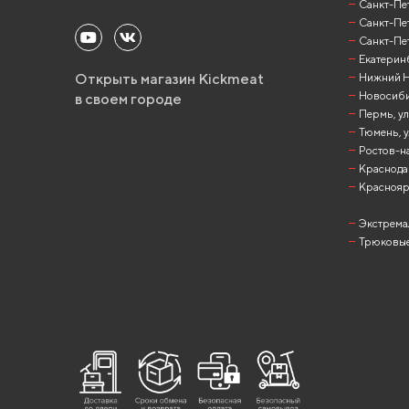
Санкт-Пет
Санкт-Пет
Санкт-Пет
Екатеринб
Открыть магазин Kickmeat
Нижний Но
Новосибир
в своем городе
Пермь, ул
Тюмень, у
Ростов-на
Краснодар
Красноярск
Экстрема
Трюковые