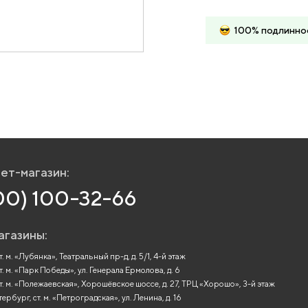
100% подлинно
ет-магазин:
00) 100-32-66
агазины:
. м. «Лубянка», Театральный пр-д, д. 5/1, 4-й этаж
т. м. «Парк Победы», ул. Генерала Ермолова, д. 6
т. м. «Полежаевская», Хорошёвское шоссе, д. 27, ТРЦ «Хорошо», 3-й этаж
рбург, ст. м. «Петроградская», ул. Ленина, д. 16