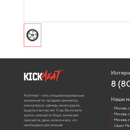
Интерн
8 (8
Kickmeat — сеть специализированных
Наши м
магазинов по продаже самокатов,
кикскутеров, одежды, аксессуаров,
Москва, ст
защиты и запчастей. У нас Вы можете
Москва, с
купить самокат в сборе, вилки для
Москва, с
самокатов, деки, колеса и все, что
необходимо для катания.
Санкт-Пете