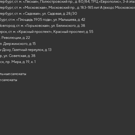
ербург, ст. м. «Лесная», Полюстровский пр., д. 80/84, ТРЦ «Европолис», 3-й эт
ербург, ст. м. «Московская», Московский пр., д. 183-185 лит А (вход с Московско
ербург, ст. м. «Садовая», ул. Садовая, д. 28/30
ург, ст.м. «Площадь 1905 года», ул. Малышева, д. 42
вгород, ст. м. «Горьковская», ул. Белинского, д. 38
ск, ст. м. «Красный проспект», Красный проспект, д. 55
. Революции, д. 22
л. Дзержинского, д. 15
-Дону, Газетный переулок, д. 13
, ул. Советская, д. 38
, пр. Мира, д. 19, к. 1
льные самокаты
 самокаты