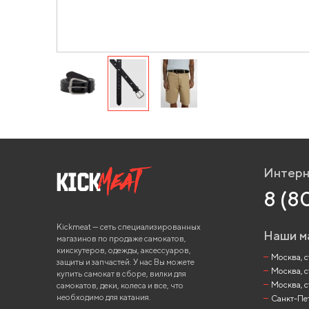
Интерн
8 (8
Kickmeat — сеть специализированных
Наши м
магазинов по продаже самокатов,
кикскутеров, одежды, аксессуаров,
Москва, ст
защиты и запчастей. У нас Вы можете
Москва, с
купить самокат в сборе, вилки для
Москва, с
самокатов, деки, колеса и все, что
необходимо для катания.
Санкт-Пете