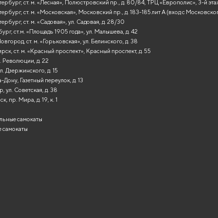
ербург, ст. м. «Лесная», Полюстровский пр., д. 80/84, ТРЦ «Европолис», 3-й эт
ербург, ст. м. «Московская», Московский пр., д. 183-185 лит А (вход с Московско
ербург, ст. м. «Садовая», ул. Садовая, д. 28/30
ург, ст.м. «Площадь 1905 года», ул. Малышева, д. 42
вгород, ст. м. «Горьковская», ул. Белинского, д. 38
ск, ст. м. «Красный проспект», Красный проспект, д. 55
. Революции, д. 22
л. Дзержинского, д. 15
-Дону, Газетный переулок, д. 13
, ул. Советская, д. 38
, пр. Мира, д. 19, к. 1
льные самокаты
 самокаты