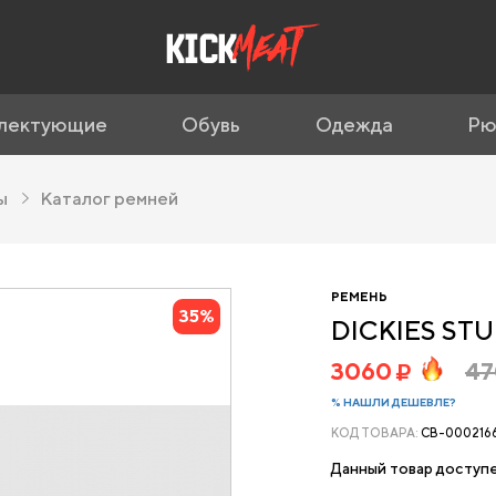
лектующие
Обувь
Одежда
Рю
ды
Каталог ремней
РЕМЕНЬ
35%
DICKIES ST
3060
4
% НАШЛИ ДЕШЕВЛЕ?
КОД ТОВАРА:
CB-000216
Данный товар доступе