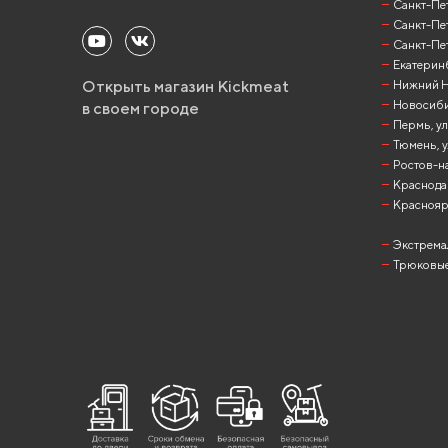
Санкт-Пет
Санкт-Пет
Санкт-Пет
Екатеринб
Открыть магазин Kickmeat
Нижний Но
Новосибир
в своем городе
Пермь, ул
Тюмень, у
Ростов-на
Краснодар
Красноярск
Экстрема
Трюковые