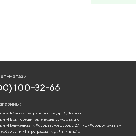
ет-магазин:
00) 100-32-66
агазины:
. м. «Лубянка», Театральный пр-д, д. 5/1, 4-й этаж
т. м. «Парк Победы», ул. Генерала Ермолова, д. 6
т. м. «Полежаевская», Хорошёвское шоссе, д. 27, ТРЦ «Хорошо», 3-й этаж
рбург, ст. м. «Петроградская», ул. Ленина, д. 16