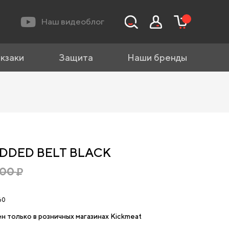
Наш видеоблог
кзаки
Защита
Наши бренды
UDDED BELT BLACK
700
60
н только в розничных магазинах Kickmeat