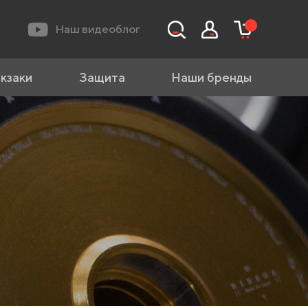
Наш видеоблог
кзаки
Защита
Наши бренды
ь