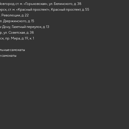
вгород, ст. м. «Горьковская», ул. Белинского, д. 38
ск, ст. м. «Красный проспект», Красный проспект, д. 55
. Революции, д. 22
л. Дзержинского, д. 15
-Дону, Газетный переулок, д. 13
, ул. Советская, д. 38
, пр. Мира, д. 19, к. 1
льные самокаты
 самокаты