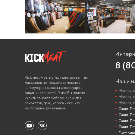
Интерн
8 (8
Kickmeat — сеть специализированных
Наши м
магазинов по продаже самокатов,
кикскутеров, одежды, аксессуаров,
Москва, ст
защиты и запчастей. У нас Вы можете
Москва, с
купить самокат в сборе, вилки для
Москва, с
самокатов, деки, колеса и все, что
необходимо для катания.
Санкт-Пете
Санкт-Пет
Санкт-Пет
Санкт-Пет
Екатеринб