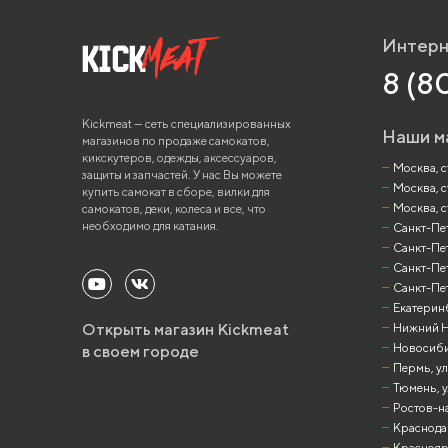
Интерн
8 (8
Kickmeat — сеть специализированных
Наши м
магазинов по продаже самокатов,
кикскутеров, одежды, аксессуаров,
Москва, ст
защиты и запчастей. У нас Вы можете
Москва, с
купить самокат в сборе, вилки для
Москва, с
самокатов, деки, колеса и все, что
необходимо для катания.
Санкт-Пете
Санкт-Пет
Санкт-Пет
Санкт-Пет
Екатеринб
Открыть магазин Kickmeat
Нижний Но
Новосибир
в своем городе
Пермь, ул
Тюмень, у
Ростов-на
Краснодар
Красноярск