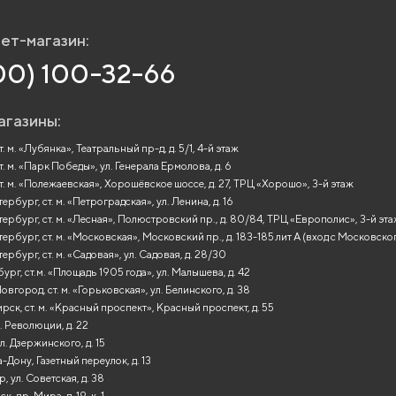
ет-магазин:
00) 100-32-66
агазины:
. м. «Лубянка», Театральный пр-д, д. 5/1, 4-й этаж
т. м. «Парк Победы», ул. Генерала Ермолова, д. 6
т. м. «Полежаевская», Хорошёвское шоссе, д. 27, ТРЦ «Хорошо», 3-й этаж
рбург, ст. м. «Петроградская», ул. Ленина, д. 16
ербург, ст. м. «Лесная», Полюстровский пр., д. 80/84, ТРЦ «Европолис», 3-й эт
ербург, ст. м. «Московская», Московский пр., д. 183-185 лит А (вход с Московско
ербург, ст. м. «Садовая», ул. Садовая, д. 28/30
ург, ст.м. «Площадь 1905 года», ул. Малышева, д. 42
вгород, ст. м. «Горьковская», ул. Белинского, д. 38
ск, ст. м. «Красный проспект», Красный проспект, д. 55
. Революции, д. 22
л. Дзержинского, д. 15
-Дону, Газетный переулок, д. 13
, ул. Советская, д. 38
, пр. Мира, д. 19, к. 1