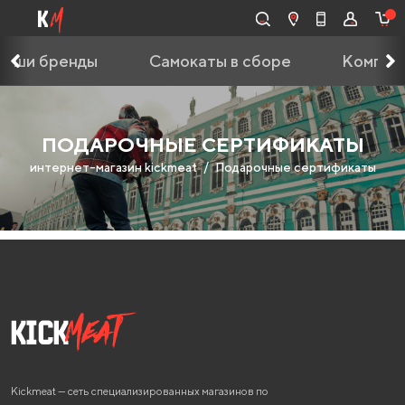
Наши бренды
Самокаты в сборе
Компле
ПОДАРОЧНЫЕ СЕРТИФИКАТЫ
интернет-магазин kickmeat
Подарочные сертификаты
Kickmeat — сеть специализированных магазинов по