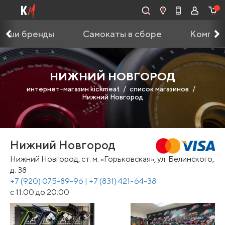
Наши бренды
Самокаты в сборе
Компле
НИЖНИЙ НОВГОРОД
интернет-магазин kickmeat
список магазинов
Нижний Новгород
Нижний Новгород
Нижний Новгород, ст. м. «Горьковская», ул. Белинского,
д. 38
+7 (920) 075-89-96 | +7 (831) 421-64-38
с 11:00 до 20:00