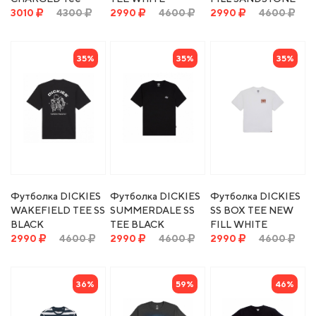
BLACK
3010
4300
2990
4600
2990
4600
35%
35%
35%
Футболка DICKIES
Футболка DICKIES
Футболка DICKIES
WAKEFIELD TEE SS
SUMMERDALE SS
SS BOX TEE NEW
BLACK
TEE BLACK
FILL WHITE
2990
4600
2990
4600
2990
4600
36%
59%
46%