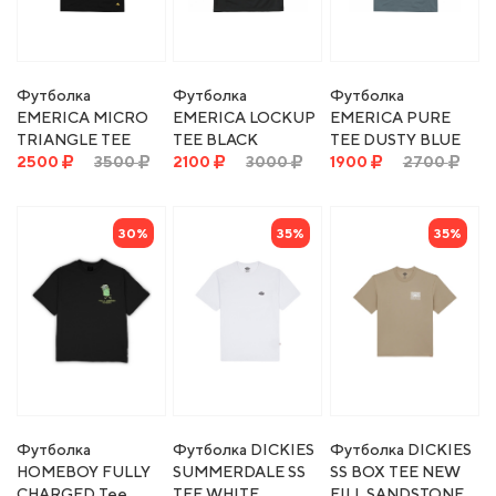
Футболка
Футболка
Футболка
EMERICA MICRO
EMERICA LOCKUP
EMERICA PURE
TRIANGLE TEE
TEE BLACK
TEE DUSTY BLUE
BLACK
2500
3500
2100
3000
1900
2700
30%
35%
35%
Футболка
Футболка DICKIES
Футболка DICKIES
HOMEBOY FULLY
SUMMERDALE SS
SS BOX TEE NEW
CHARGED Tee
TEE WHITE
FILL SANDSTONE