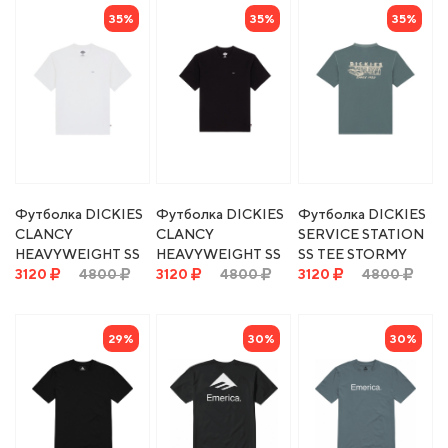
35%
35%
35%
Футболка DICKIES
Футболка DICKIES
Футболка DICKIES
CLANCY
CLANCY
SERVICE STATION
HEAVYWEIGHT SS
HEAVYWEIGHT SS
SS TEE STORMY
TEE WHITE
3120
4800
TEE BLACK
3120
4800
WEATHER
3120
4800
29%
30%
30%