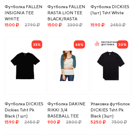
Футболка FALLEN
Футболка FALLEN
Футболка DICKIES
INSIGNIA TEE
RASTA LION TEE
(1шт) Tsht White
WHITE
BLACK/RASTA
1500
2790
(TOMMY
1500
3300
1590
2450
SANDOVAL)
35%
68%
30%
Футболка DICKIES
Футболка DAKINE
Упаковка футболок
Dickies Tsht Pk
RIKKI 3/4
DICKIES Tsht Pk
Black (1 шт)
BASEBALL TEE
Black (3шт)
1590
2450
STARGAZER
900
2800
5250
7500