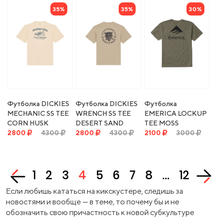
35%
35%
30%
Футболка DICKIES
Футболка DICKIES
Футболка
MECHANIC SS TEE
WRENCH SS TEE
EMERICA LOCKUP
CORN HUSK
DESERT SAND
TEE MOSS
2800
4300
2800
4300
2100
3000
1
2
3
4
5
6
7
8
...
12
Если любишь кататься на кикскустере, следишь за
новостями и вообще — в теме, то почему бы и не
обозначить свою причастность к новой субкультуре