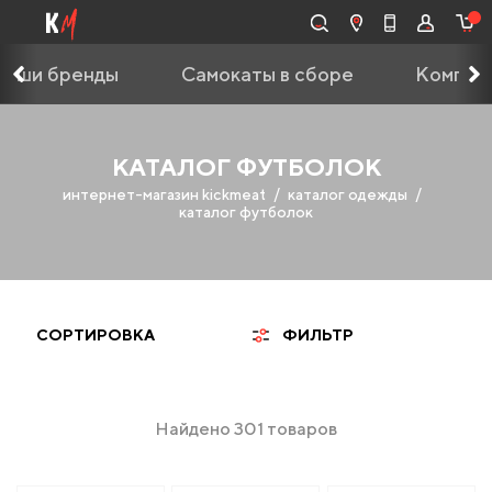
Наши бренды
Самокаты в сборе
Компле
КАТАЛОГ ФУТБОЛОК
интернет-магазин kickmeat
каталог одежды
каталог футболок
СОРТИРОВКА
ФИЛЬТР
Найдено 301 товаров