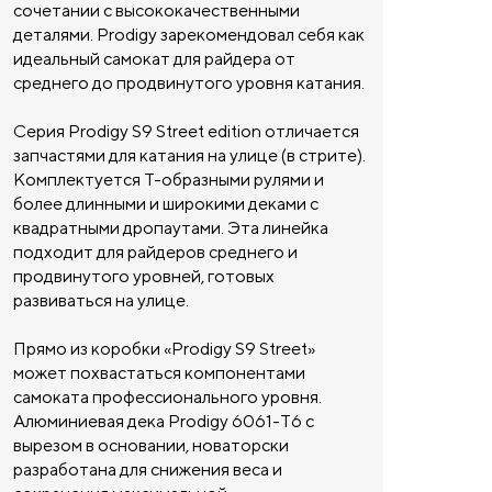
сочетании с высококачественными
деталями. Prodigy зарекомендовал себя как
идеальный самокат для райдера от
среднего до продвинутого уровня катания.
Серия Prodigy S9 Street edition отличается
запчастями для катания на улице (в стрите).
Комплектуется Т-образными рулями и
более длинными и широкими деками с
квадратными дропаутами. Эта линейка
подходит для райдеров среднего и
продвинутого уровней, готовых
развиваться на улице.
Прямо из коробки «Prodigy S9 Street»
может похвастаться компонентами
самоката профессионального уровня.
Алюминиевая дека Prodigy 6061-T6 с
вырезом в основании, новаторски
разработана для снижения веса и