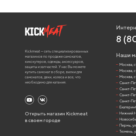
Интерн
8 (8
Kickmeat — сеть специализированных
Наши м
магазинов по продаже самокатов,
кикскутеров, одежды, аксессуаров,
Москва, ст
защиты и запчастей. У нас Вы можете
Москва, с
купить самокат в сборе, вилки для
Москва, с
самокатов, деки, колеса и все, что
необходимо для катания.
Санкт-Пете
Санкт-Пет
Санкт-Пет
Санкт-Пет
Екатеринб
Открыть магазин Kickmeat
Нижний Но
Новосибир
в своем городе
Пермь, ул
Тюмень, у