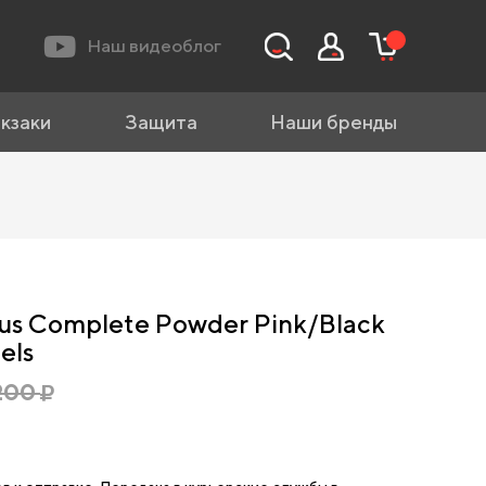
Наш видеоблог
кзаки
Защита
Наши бренды
us Complete Powder Pink/Black
els
200