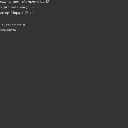
-Дону, Газетный переулок, д. 13
, ул. Советская, д. 38
, пр. Мира, д. 19, к. 1
льные самокаты
 самокаты