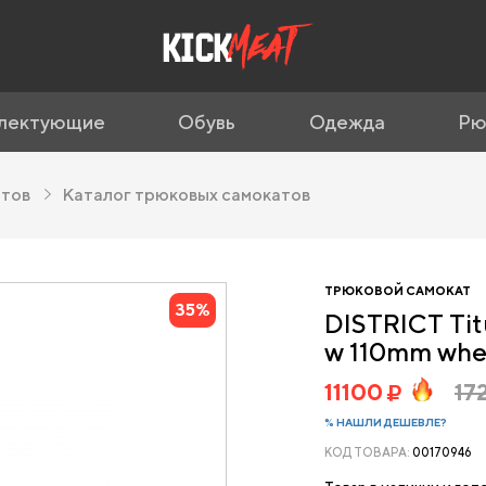
лектующие
Обувь
Одежда
Рю
атов
Каталог трюковых самокатов
ТРЮКОВОЙ САМОКАТ
35%
DISTRICT Tit
w 110mm whe
11100
17
% НАШЛИ ДЕШЕВЛЕ?
КОД ТОВАРА:
00170946