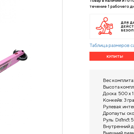
Товар в наличии и гот
течение 1 рабочего дн
Таблица размеров с
КУПИТЬ!
Вес комплита
Высота компл
Доска: 500 х 
Конкейв: 3 гр
Рулевая: инт
Дропауты: ск
Руль: District
Внутренний ди
Внешний диаме