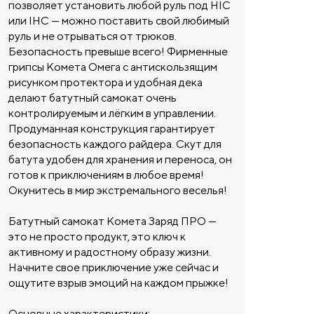
позволяет установить любой руль под HIC
или IHC — можно поставить свой любимый
руль и не отрываться от трюков.
Безопасность превыше всего! Фирменные
грипсы Комета Омега с антискользящим
рисунком протектора и удобная дека
делают батутный самокат очень
контролируемым и лёгким в управлении.
Продуманная конструкция гарантирует
безопасность каждого райдера. Скут для
батута удобен для хранения и переноса, он
готов к приключениям в любое время!
Окунитесь в мир экстремального веселья!
Батутный самокат Комета Заряд ПРО —
это не просто продукт, это ключ к
активному и радостному образу жизни.
Начните свое приключение уже сейчас и
ощутите взрыв эмоций на каждом прыжке!
Основные характеристики: