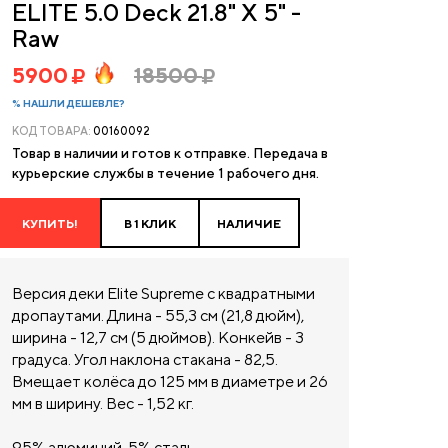
ELITE 5.0 Deck 21.8" X 5" -
Raw
5900
18500
% НАШЛИ ДЕШЕВЛЕ?
КОД ТОВАРА:
00160092
Товар в наличии и готов к отправке. Передача в
курьерские службы в течение 1 рабочего дня.
КУПИТЬ!
В 1 КЛИК
НАЛИЧИЕ
Версия деки Elite Supreme с квадратными
дропаутами. Длина - 55,3 см (21,8 дюйм),
ширина - 12,7 см (5 дюймов). Конкейв - 3
градуса. Угол наклона стакана - 82,5.
Вмещает колёса до 125 мм в диаметре и 26
мм в ширину. Вес - 1,52 кг.
95% алюминий, 5% сталь