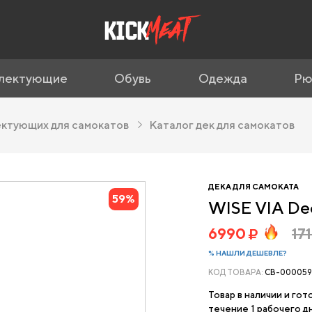
лектующие
Обувь
Одежда
Рю
ектующих для самокатов
Каталог дек для самокатов
ДЕКА ДЛЯ САМОКАТА
59%
WISE VIA Dec
6990
17
% НАШЛИ ДЕШЕВЛЕ?
КОД ТОВАРА:
CB-000059
Товар в наличии и гот
течение 1 рабочего дн