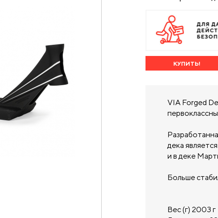
КУПИТЬ!
VIA Forged De
первоклассны
Разработанная
дека являетс
и в деке Март
Больше стаби
Вес (г) 2003 г