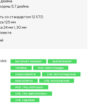
3 дюйма
ормы 5,7 дюйма
ь со стандартом 12 STD
са 125 мм
 24 мм \ 30 мм
плекте
ий
НАХ:
ИНТЕРНЕТ МАГАЗИН
ЕКАТЕРИНБУРГ
ТЮМЕНЬ
МСК. ПАРК ПОБЕДЫ
НОВОСИБИРСК
СПБ. ПЕТРОГРАДСКАЯ
КРАСНОЯРСК
СПБ. МОСКОВСКАЯ
МСК. ТРЦ «ХОРОШО»
СПБ. ТРК «ЕВРОПОЛИС»
СПБ. САДОВАЯ