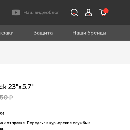
Наш видеоблог
кзаки
Защита
Наши бренды
k 23"x5.7"
150
04
ов к отправке. Передача в курьерские службы в
я.