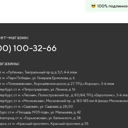
100% подлинно
ет-магазин:
00) 100-32-66
агазины:
. м. «Лубянка», Театральный пр-д, д. 5/1, 4-й этаж
т. м. «Парк Победы», ул. Генерала Ермолова, д. 6
т. м. «Полежаевская», Хорошёвское шоссе, д. 27, ТРЦ «Хорошо», 3-й этаж
рбург, ст. м. «Петроградская», ул. Ленина, д. 16
ербург, ст. м. «Лесная», Полюстровский пр., д. 80/84, ТРЦ «Европолис», 3-й эт
ербург, ст. м. «Московская», Московский пр., д. 183-185 лит А (вход с Московско
ербург, ст. м. «Садовая», ул. Садовая, д. 28/30
ург, ст.м. «Площадь 1905 года», ул. Малышева, д. 42
вгород, ст. м. «Горьковская», ул. Белинского, д. 38
ск, ст. м. «Красный проспект», Красный проспект, д. 55