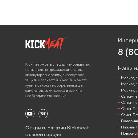
Интерн
8 (8
Kickmeat — сеть специализированных
Наши м
магазинов по продаже самокатов,
кикскутеров, одежды, аксессуаров,
Москва, ст
защиты и запчастей. У нас Вы можете
Москва, с
купить самокат в сборе, вилки для
Москва, с
самокатов, деки, колеса и все, что
необходимо для катания.
Санкт-Пете
Санкт-Пет
Санкт-Пет
Санкт-Пет
Екатеринб
Открыть магазин Kickmeat
Нижний Но
Новосибир
в своем городе