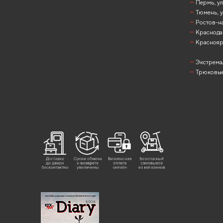
Пермь, ул
Тюмень, у
Ростов-на
Краснодар
Красноярск
Экстрема
Трюковые