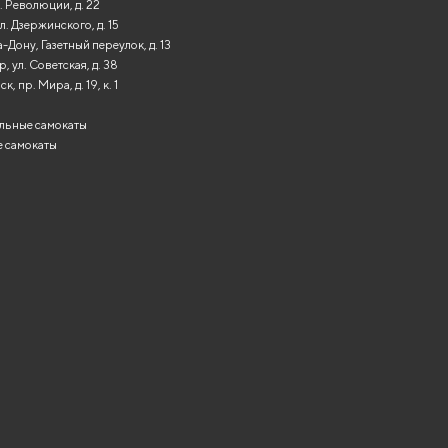
. Революции, д. 22
л. Дзержинского, д. 15
-Дону, Газетный переулок, д. 13
, ул. Советская, д. 38
, пр. Мира, д. 19, к. 1
льные самокаты
 самокаты