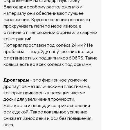
с креплением на стандартную гайку.
Благодаря особому расположению и
материалу они обеспечивают лучшее
скольжение. Круглое сечение позволяет
прокручивать пеги по мере износа, в
отличие от пег сложной формы или сварных
конструкций.
Потерял проставки под колёса 24 мм? Не
проблема — подойдут внутренние кольца
от стандартных подшипников 608RS. Такие
кольца есть во всех колёсах под ось 8 мм.
Дропгарды
– это фирменное усиление
дропаутов металлическими пластинами,
которые приварены к несущим частям
доски для увеличения прочности,
жёсткости и площади соприкосновения
оси с декой. Такое локальное усиление
снижает износ деки и оси без повышения
веса.