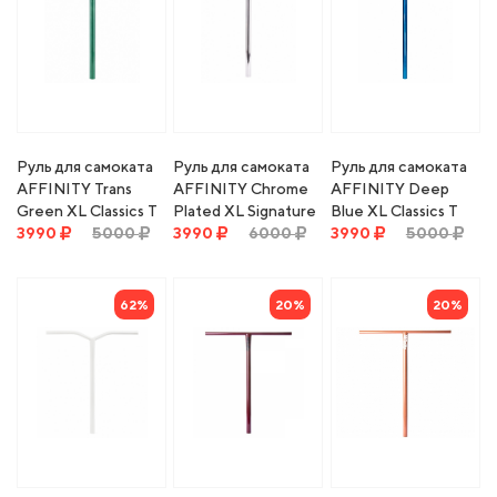
Руль для самоката
Руль для самоката
Руль для самоката
AFFINITY Trans
AFFINITY Chrome
AFFINITY Deep
Green XL Classics T
Plated XL Signature
Blue XL Classics T
Bar - Oversized
3990
5000
T Bar - Oversized
3990
6000
Bar - Standard
3990
5000
62%
20%
20%