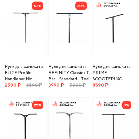
62%
20%
Руль для самоката
Руль для самоката
Руль для самоката
ELITE Profile
AFFINITY Classics T
PRIME
Handlebar Hic -
Bar - Standard - Teal
SCOOTERING
Oversized 23" x 29"
2500
6590
3990
5000
Trigger 720x600
8590
- clear
Bar Butted black
25%
3%