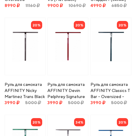
34,9mm/750x610mm
8990
11160
(30"H x 24"W)
9900
10690
4990
6850
black
20%
20%
20%
Руль для самоката
Руль для самоката
Руль для самоката
AFFINITY Nicky
AFFINITY Devin
AFFINITY Classics T
Martinez Trans Black
Pelphrey Signature
Bar - Oversized -
T Bar - Oversized
3990
5000
Colorway T Bar -
3990
5000
Teal
3990
5000
Oversized
20%
34%
20%