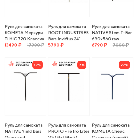
Руль для самоката
Руль для самоката
Руль для самоката
КОМЕТА Меркури
ROOT INDUSTRIES
NATIVE Stem T-Bar
Ti HIC 720 Классик
Bars Invictus 24"
630x560 raw
(Черный матовый)
13490
17990
Mirror
5790
6790
7000
19%
7%
27%
Руль для самоката
Руль для самоката
Руль для самоката
NATIVE Yield Bars
PROTO - reTro Lites
КОМЕТА Спейс
Oversized
V3 (Flat Black)
Стардаст (синий)