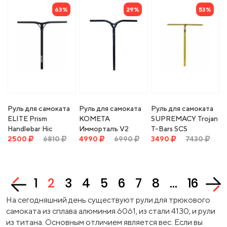
63%
29%
53%
Руль для самоката
Руль для самоката
Руль для самоката
ELITE Prism
КОМЕТА
SUPREMACY Trojan
Handlebar Hic
Имморталъ V2
T-Bars SCS
Oversized - 25"
2500
6810
Синюрный (синий
4990
6990
Oversized - trans
3490
7430
Wide X 26" Tall -
хамелеон)
gold
matte black
(Backsweep 5°) - 71
см
1
2
3
4
5
6
7
8
...
16
На сегодняшний день существуют рули для трюкового
самоката из сплава алюминия 6061, из стали 4130, и рули
из титана. Основным отличием является вес. Если вы