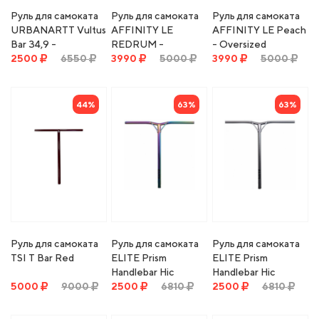
Руль для самоката
Руль для самоката
Руль для самоката
URBANARTT Vultus
AFFINITY LE
AFFINITY LE Peach
Bar 34,9 -
REDRUM -
- Oversized
700*620Mm -
2500
6550
Oversized
3990
5000
3990
5000
white
44%
63%
63%
Руль для самоката
Руль для самоката
Руль для самоката
TSI T Bar Red
ELITE Prism
ELITE Prism
Handlebar Hic
Handlebar Hic
5000
9000
Oversized - 25"
2500
6810
Oversized - 25"
2500
6810
Wide X 26" Tall - neo
Wide X 26" Tall -
chome
chrome