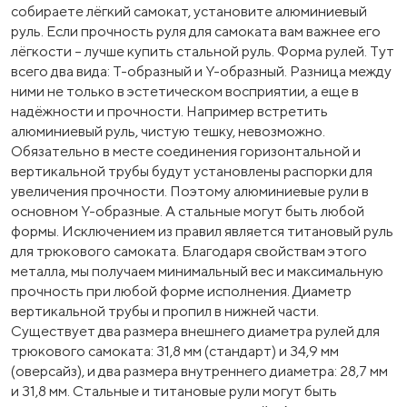
собираете лёгкий самокат, установите алюминиевый
руль. Если прочность руля для самоката вам важнее его
лёгкости – лучше купить стальной руль. Форма рулей. Тут
всего два вида: Т-образный и Y-образный. Разница между
ними не только в эстетическом восприятии, а еще в
надёжности и прочности. Например встретить
алюминиевый руль, чистую тешку, невозможно.
Обязательно в месте соединения горизонтальной и
вертикальной трубы будут установлены распорки для
увеличения прочности. Поэтому алюминиевые рули в
основном Y-образные. А стальные могут быть любой
формы. Исключением из правил является титановый руль
для трюкового самоката. Благодаря свойствам этого
металла, мы получаем минимальный вес и максимальную
прочность при любой форме исполнения. Диаметр
вертикальной трубы и пропил в нижней части.
Существует два размера внешнего диаметра рулей для
трюкового самоката: 31,8 мм (стандарт) и 34,9 мм
(оверсайз), и два размера внутреннего диаметра: 28,7 мм
и 31,8 мм. Стальные и титановые рули могут быть