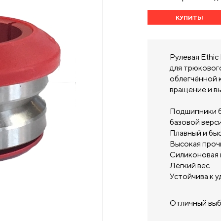
КУПИТЬ!
Рулевая Ethi
для трюковог
облегчённой 
вращение и в
Подшипники б
базовой верс
Плавный и бы
Высокая проч
Силиконовая 
Лёгкий вес
Устойчива к 
Отличный выбо