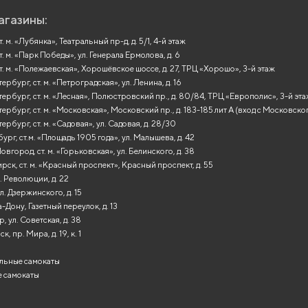
агазины:
. м. «Лубянка», Театральный пр-д, д. 5/1, 4-й этаж
т. м. «Парк Победы», ул. Генерала Ермолова, д. 6
т. м. «Полежаевская», Хорошёвское шоссе, д. 27, ТРЦ «Хорошо», 3-й этаж
рбург, ст. м. «Петроградская», ул. Ленина, д. 16
ербург, ст. м. «Лесная», Полюстровский пр., д. 80/84, ТРЦ «Европолис», 3-й эт
ербург, ст. м. «Московская», Московский пр., д. 183-185 лит А (вход с Московско
ербург, ст. м. «Садовая», ул. Садовая, д. 28/30
ург, ст.м. «Площадь 1905 года», ул. Малышева, д. 42
вгород, ст. м. «Горьковская», ул. Белинского, д. 38
ск, ст. м. «Красный проспект», Красный проспект, д. 55
. Революции, д. 22
л. Дзержинского, д. 15
-Дону, Газетный переулок, д. 13
, ул. Советская, д. 38
, пр. Мира, д. 19, к. 1
льные самокаты
 самокаты