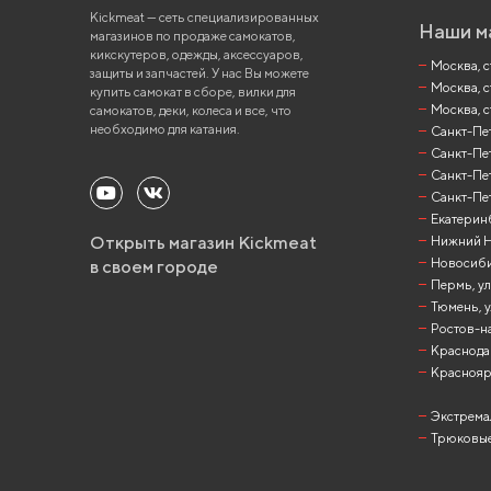
Kickmeat — сеть специализированных
Наши м
магазинов по продаже самокатов,
кикскутеров, одежды, аксессуаров,
Москва, ст
защиты и запчастей. У нас Вы можете
Москва, с
купить самокат в сборе, вилки для
Москва, с
самокатов, деки, колеса и все, что
необходимо для катания.
Санкт-Пете
Санкт-Пет
Санкт-Пет
Санкт-Пет
Екатеринб
Открыть магазин Kickmeat
Нижний Но
Новосибир
в своем городе
Пермь, ул
Тюмень, у
Ростов-на
Краснодар
Красноярск
Экстрема
Трюковые