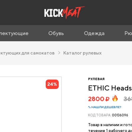
лектующие
Обувь
Одежда
Рю
ектующих для самокатов
Каталог рулевых
РУЛЕВАЯ
24%
ETHIC Headse
2800
3
% НАШЛИ ДЕШЕВЛЕ?
КОД ТОВАРА:
00136096
Товар в наличии и гот
течение 1 рабочего дн