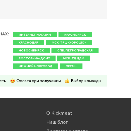
НАХ:
ИНТЕРНЕТ МАГАЗИН
КРАСНОЯРСК
КРАСНОДАР
МСК. ТРЦ «ХОРОШО»
НОВОСИБИРСК
СПБ. ПЕТРОГРАДСКАЯ
РОСТОВ-НА-ДОНУ
МСК. ТЦ ЦДМ
НИЖНИЙ НОВГОРОД
ПЕРМЬ
сть
Оплата при получении
Выбор команды
О Kickmeat
Наш блог