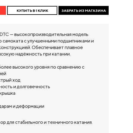
КУПИТЬ В 1 КЛИК
ЗАБРАТЬ ИЗ МАГАЗИНА
c DTC — высокопроизводительная модель
о самоката с улучшенными подшипниками и
конструкцией. Обеспечивает плавное
ысокую надёжность при катании.
олее высокого уровня по сравнению с
ией
стрый ход
ность и долговечность
крышка
ударам и деформации
р для стабильного и техничного катания.