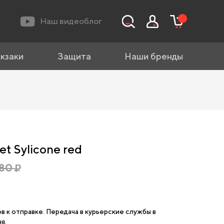
Наш видеоблог
кзаки
Защита
Наши бренды
t Sylicone red
680
ов к отправке. Передача в курьерские службы в
я.