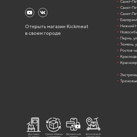
Санкт-Пет
Санкт-Пет
Санкт-Пет
Екатеринб
Открыть магазин Kickmeat
Нижний Но
Новосибир
в своем городе
Пермь, ул
Тюмень, у
Ростов-на
Краснодар
Красноярск
Экстрема
Трюковые