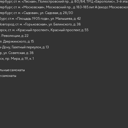
ербург, ст. м. «Лесная», Полюстровский пр., д. 80/84, ТРЦ «Европолис», 3-й эт
ербург, ст. м. «Московская», Московский пр., д. 183-185 лит А (вход с Московско
ербург, ст. м. «Садовая», ул. Садовая, д. 28/30
ург, ст.м. «Площадь 1905 года», ул. Малышева, д. 42
вгород, ст. м. «Горьковская», ул. Белинского, д. 38
ск, ст. м. «Красный проспект», Красный проспект, д. 55
. Революции, д. 22
л. Дзержинского, д. 15
-Дону, Газетный переулок, д. 13
, ул. Советская, д. 38
, пр. Мира, д. 19, к. 1
льные самокаты
 самокаты