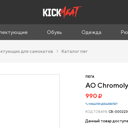
лектующие
Обувь
Одежда
Рю
ектующих для самокатов
Каталог пег
ПЕГА
AO Chromoly
990
% НАШЛИ ДЕШЕВЛЕ?
КОД ТОВАРА:
CB-000223
Данный товар доступе