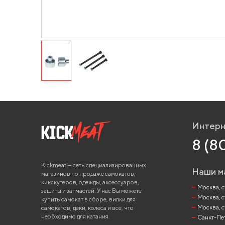
Интерн
8 (8
Kickmeat — сеть специализированных
Наши м
магазинов по продаже самокатов,
кикскутеров, одежды, аксессуаров,
Москва, ст
защиты и запчастей. У нас Вы можете
Москва, с
купить самокат в сборе, вилки для
Москва, с
самокатов, деки, колеса и все, что
необходимо для катания.
Санкт-Пете