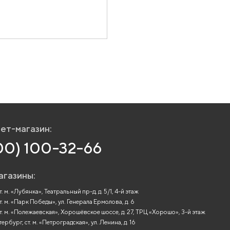
ет-магазин:
00) 100-32-66
агазины:
. м. «Лубянка», Театральный пр-д, д. 5/1, 4-й этаж
т. м. «Парк Победы», ул. Генерала Ермолова, д. 6
т. м. «Полежаевская», Хорошёвское шоссе, д. 27, ТРЦ «Хорошо», 3-й этаж
рбург, ст. м. «Петроградская», ул. Ленина, д. 16