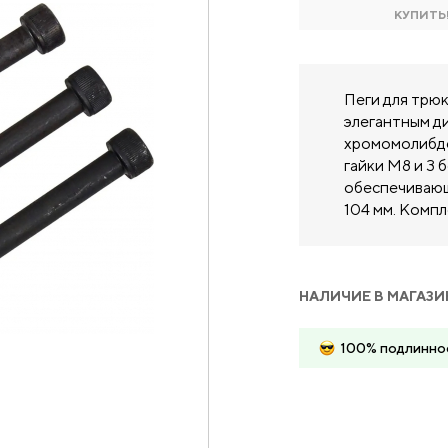
КУПИТЬ
Пеги для трю
элегантным д
хромомолибде
гайки M8 и 3 
обеспечивающ
104 мм. Компле
НАЛИЧИЕ В МАГАЗИ
100% подлинно