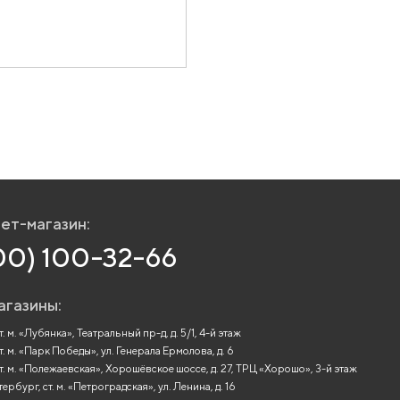
ет-магазин:
00) 100-32-66
агазины:
. м. «Лубянка», Театральный пр-д, д. 5/1, 4-й этаж
т. м. «Парк Победы», ул. Генерала Ермолова, д. 6
т. м. «Полежаевская», Хорошёвское шоссе, д. 27, ТРЦ «Хорошо», 3-й этаж
рбург, ст. м. «Петроградская», ул. Ленина, д. 16