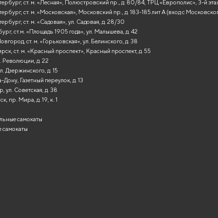
ербург, ст. м. «Лесная», Полюстровский пр., д. 80/84, ТРЦ «Европолис», 3-й эт
ербург, ст. м. «Московская», Московский пр., д. 183-185 лит А (вход с Московско
ербург, ст. м. «Садовая», ул. Садовая, д. 28/30
ург, ст.м. «Площадь 1905 года», ул. Малышева, д. 42
вгород, ст. м. «Горьковская», ул. Белинского, д. 38
ск, ст. м. «Красный проспект», Красный проспект, д. 55
. Революции, д. 22
л. Дзержинского, д. 15
-Дону, Газетный переулок, д. 13
, ул. Советская, д. 38
, пр. Мира, д. 19, к. 1
льные самокаты
 самокаты