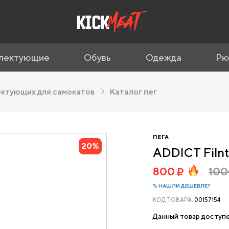
лектующие
Обувь
Одежда
Рю
ектующих для самокатов
Каталог пег
ПЕГА
20%
ADDICT Filnt
800
10
% НАШЛИ ДЕШЕВЛЕ?
КОД ТОВАРА:
00157154
Данный товар доступе