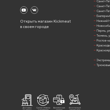
Санкт-Пет
Санкт-Пет
Санкт-Пет
Екатеринб
Открыть магазин Kickmeat
Нижний Но
Новосибир
в своем городе
Пермь, ул
Тюмень, у
Ростов-на
Краснодар
Красноярск
Экстрема
Трюковые