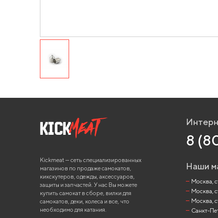
Интерн
8 (8
Kickmeat — сеть специализированных
Наши м
магазинов по продаже самокатов,
кикскутеров, одежды, аксессуаров,
Москва, ст
защиты и запчастей. У нас Вы можете
Москва, с
купить самокат в сборе, вилки для
Москва, с
самокатов, деки, колеса и все, что
необходимо для катания.
Санкт-Пете