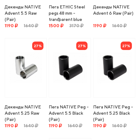
Декенды NATIVE
Пега ETHIC Steel
Декенды NATIVE
Advent 5.5 Raw
pegs 48 mm -
Advent 6 Raw (Pair)
(Pair)
transparent blue
1190
1640
1500
3170
1190
1640
27%
27%
27%
Декенды NATIVE
Пега NATIVE Peg -
Пега NATIVE Peg -
Advent 5.25 Raw
Advent 5.5 Black
Advent 5.25 Black
(Pair)
(Pair)
(Pair)
1190
1640
1190
1640
1190
1640