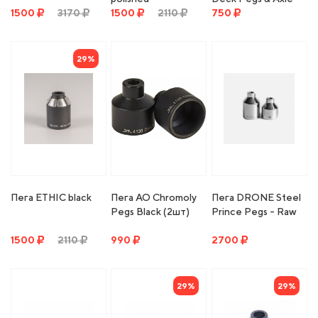
1500
3170
1500
2110
5.0
750
29%
Пега ETHIC black
Пега AO Chromoly
Пега DRONE Steel
Pegs Black (2шт)
Prince Pegs - Raw
1500
2110
990
2700
29%
29%