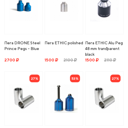
Пега DRONE Steel
Пега ETHIC polished
Пега ETHIC Alu Peg
Prince Pegs - Blue
48 mm transparent
black
2700
1500
2100
1500
2110
27%
53%
27%