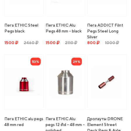
Пега ETHIC Steel
Пега ETHIC Alu
Пега ADDICT Filnt
Pegs black
Pegs 48 mm - black
Pegs Steel Long
Silver
1500
2460
1500
2110
800
1000
53%
29%
Пега ETHIC alu pegs
Пега ETHIC Alu
Дропауты DRONE
48 mm red
pegs 12 std - 48 mm -
Element Street
polished
Deck Pegs & Axle