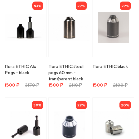
53%
29%
29%
Пега ETHIC Alu
Пега ETHIC steel
Пега ETHIC black
Pegs - black
pegs 60 mm -
transparent black
1500
3170
1500
2110
1500
2100
39%
29%
20%