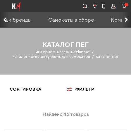
Наши бренды
Самокаты в сборе
Компле
КАТАЛОГ ПЕГ
интернет-магазин kickmeat
каталог комплектующих для самокатов
каталог пег
СОРТИРОВКА
ФИЛЬТР
Найдено 46 товаров