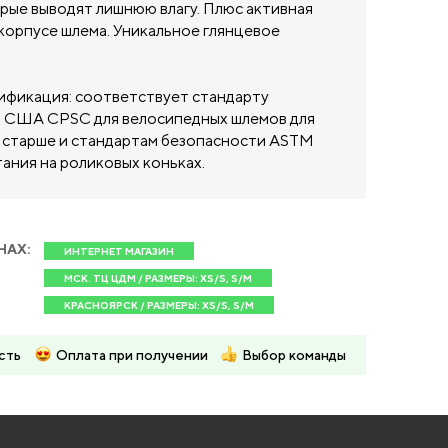
орые выводят лишнюю влагу. Плюс активная
корпусе шлема. Уникальное глянцевое
ификация: соответствует стандарту
 США CPSC для велосипедных шлемов для
 и старше и стандартам безопасности ASTM
тания на роликовых коньках.
НАХ:
ИНТЕРНЕТ МАГАЗИН
МСК. ТЦ ЦДМ / РАЗМЕРЫ: XS/S, S/M
КРАСНОЯРСК / РАЗМЕРЫ: XS/S, S/M
сть
Оплата при получении
Выбор команды