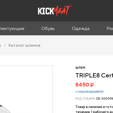
лектующие
Обувь
Одежда
Рю
ы
Каталог шлемов
ШЛЕМ
TRIPLE8 Cert
8450
% НАШЛИ ДЕШЕВЛЕ?
КОД ТОВАРА:
CB-000098
Товар в наличии и гот
течение 1 рабочего дн