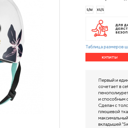
S/M
XS/S
Таблица размеров 
КУПИТЬ!
Первый и еди
сочетает в с
пенополиурет
и способным 
Сделан с тол
плюшевой тка
максимальный
вкладышей "Sw