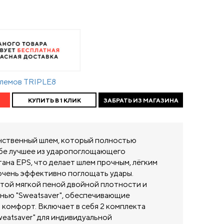
шлемов TRIPLE8
КУПИТЬ В 1 КЛИК
ЗАБРАТЬ ИЗ МАГАЗИНА
нственный шлем, который полностью
ебе лучшее из ударопоглощающего
ана EPS, что делает шлем прочным, лёгким
очень эффективно поглощать удары.
стой мягкой пеной двойной плотности и
нью "Sweatsaver", обеспечивающие
 комфорт. Включает в себя 2 комплекта
eatsaver" для индивидуальной