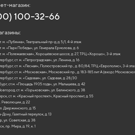
ет-магазин:
00) 100-32-66
агазины:
. м. «Лубянка», Театральный пр-д, д. 5/1, 4-й этаж
т. м. «Парк Победы», ул. Генерала Ермолова, д. 6
т. м. «Полежаевская», Хорошёвское шоссе, д. 27, ТРЦ «Хорошо», 3-й этаж
рбург, ст. м. «Петроградская», ул. Ленина, д. 16
ербург, ст. м. «Лесная», Полюстровский пр., д. 80/84, ТРЦ «Европолис», 3-й эт
ербург, ст. м. «Московская», Московский пр., д. 183-185 лит А (вход с Московско
ербург, ст. м. «Садовая», ул. Садовая, д. 28/30
ург, ст.м. «Площадь 1905 года», ул. Малышева, д. 42
вгород, ст. м. «Горьковская», ул. Белинского, д. 38
ск, ст. м. «Красный проспект», Красный проспект, д. 55
. Революции, д. 22
л. Дзержинского, д. 15
-Дону, Газетный переулок, д. 13
, ул. Советская, д. 38
, пр. Мира, д. 19, к. 1