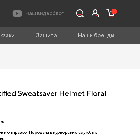
Наш видеоблог
кзаки
Защита
Наши бренды
ified Sweatsaver Helmet Floral
78
ов к отправке. Передача в курьерские службы в
я.