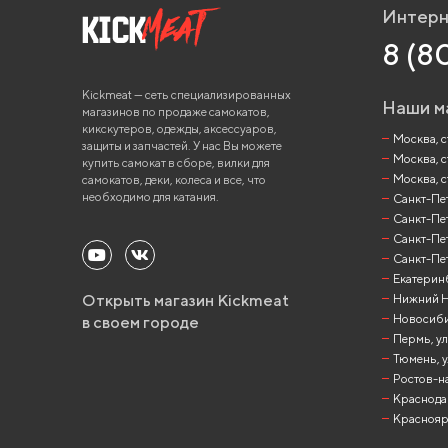
Интерн
8 (8
Kickmeat — сеть специализированных
Наши м
магазинов по продаже самокатов,
кикскутеров, одежды, аксессуаров,
Москва, ст
защиты и запчастей. У нас Вы можете
Москва, с
купить самокат в сборе, вилки для
Москва, с
самокатов, деки, колеса и все, что
необходимо для катания.
Санкт-Пете
Санкт-Пет
Санкт-Пет
Санкт-Пет
Екатеринб
Открыть магазин Kickmeat
Нижний Но
Новосибир
в своем городе
Пермь, ул
Тюмень, у
Ростов-на
Краснодар
Красноярск