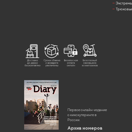
Экстрема
Трюковые
Первое онлайн-издание
о кикскутеринге в
России.
Архив номеров