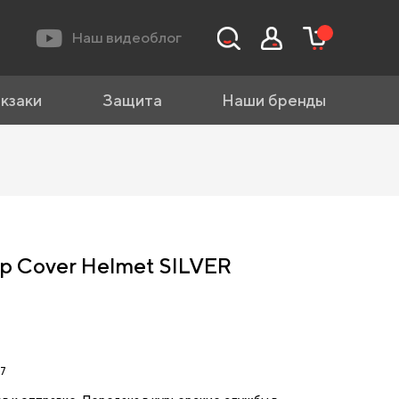
Наш видеоблог
кзаки
Защита
Наши бренды
p Cover Helmet SILVER
57