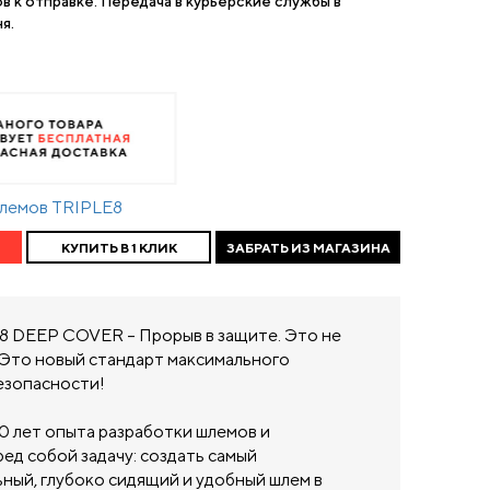
ов к отправке. Передача в курьерские службы в
я.
шлемов TRIPLE8
КУПИТЬ В 1 КЛИК
ЗАБРАТЬ ИЗ МАГАЗИНА
 DEEP COVER – Прорыв в защите. Это не
 Это новый стандарт максимального
езопасности!
 30 лет опыта разработки шлемов и
ед собой задачу: создать самый
ный, глубоко сидящий и удобный шлем в