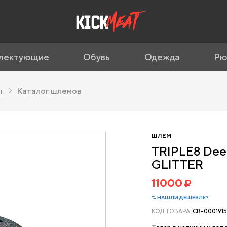
лектующие
Обувь
Одежда
Рю
ы
Каталог шлемов
ШЛЕМ
TRIPLE8 Dee
GLITTER
11000
% НАШЛИ ДЕШЕВЛЕ?
КОД ТОВАРА:
CB-000191