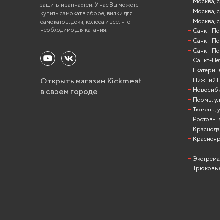
Москва, ст
защиты и запчастей. У нас Вы можете
Москва, с
купить самокат в сборе, вилки для
Москва, с
самокатов, деки, колеса и все, что
необходимо для катания.
Санкт-Пете
Санкт-Пет
Санкт-Пет
Санкт-Пет
Екатеринб
Открыть магазин Kickmeat
Нижний Но
Новосибир
в своем городе
Пермь, ул
Тюмень, у
Ростов-на
Краснодар
Красноярск
Экстрема
Трюковые