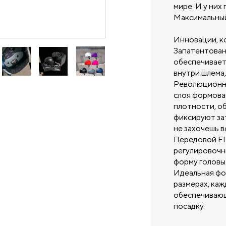
мире. И у ни
Максимальный
Инновации, к
Запатентова
обеспечивает
внутри шлема,
Революционны
слоя формова
плотности, о
фиксируют зат
не захочешь 
Передовой FIT
регулировочн
форму головы
Идеальная фор
размерах, каж
обеспечиваю
посадку.