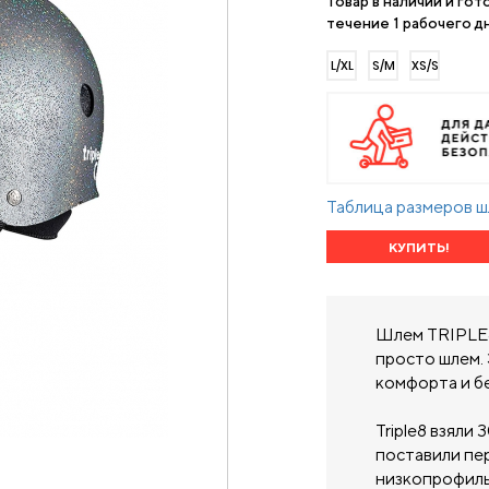
Товар в наличии и гот
течение 1 рабочего дн
L/XL
S/M
XS/S
Таблица размеров 
КУПИТЬ!
Шлем TRIPLE8
просто шлем.
комфорта и б
Triple8 взяли
поставили пер
низкопрофиль