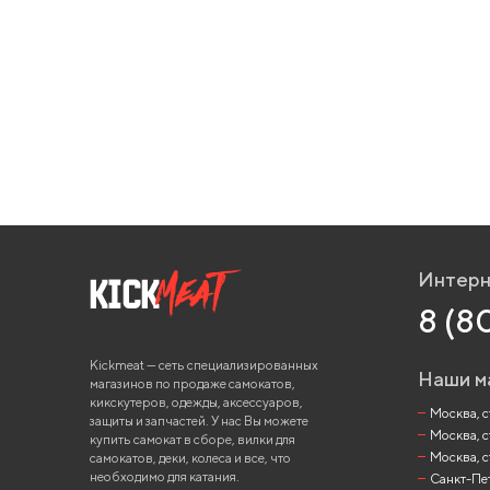
Интерн
8 (8
Kickmeat — сеть специализированных
Наши м
магазинов по продаже самокатов,
кикскутеров, одежды, аксессуаров,
Москва, ст
защиты и запчастей. У нас Вы можете
Москва, с
купить самокат в сборе, вилки для
Москва, с
самокатов, деки, колеса и все, что
необходимо для катания.
Санкт-Пете