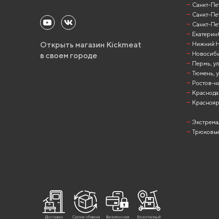
Санкт-Пет
Санкт-Пет
Санкт-Пет
Екатеринб
Открыть магазин Kickmeat
Нижний Но
Новосибир
в своем городе
Пермь, ул
Тюмень, у
Ростов-на
Краснодар
Красноярск
Экстрема
Трюковые