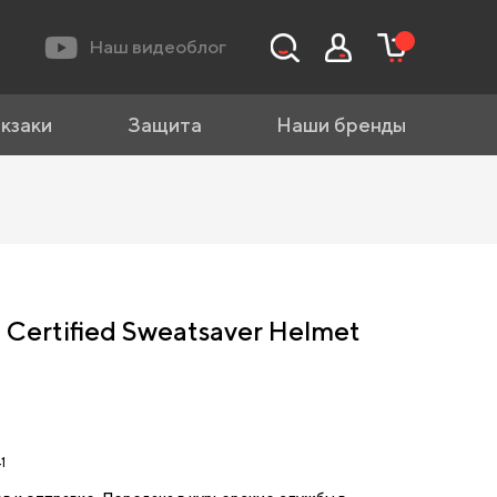
Наш видеоблог
кзаки
Защита
Наши бренды
Certified Sweatsaver Helmet
1