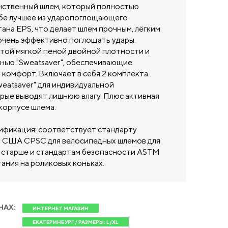
нственный шлем, который полностью
ебе лучшее из ударопоглощающего
ана EPS, что делает шлем прочным, лёгким
очень эффективно поглощать удары.
стой мягкой пеной двойной плотности и
нью "Sweatsaver", обеспечивающие
 комфорт. Включает в себя 2 комплекта
eatsaver" для индивидуальной
орые выводят лишнюю влагу. Плюс активная
корпусе шлема.
ификация: соответствует стандарту
 США CPSC для велосипедных шлемов для
 и старше и стандартам безопасности ASTM
тания на роликовых коньках.
НАХ:
ИНТЕРНЕТ МАГАЗИН
ЕКАТЕРИНБУРГ / РАЗМЕРЫ: L/XL