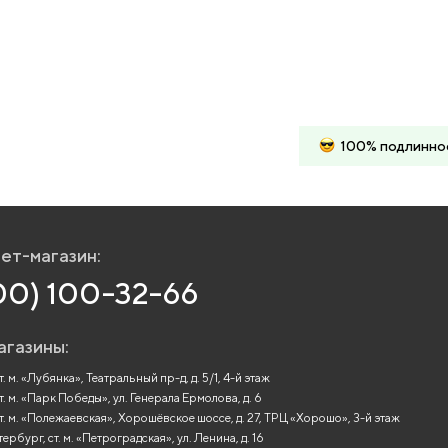
100% подлинно
ет-магазин:
00) 100-32-66
агазины:
. м. «Лубянка», Театральный пр-д, д. 5/1, 4-й этаж
т. м. «Парк Победы», ул. Генерала Ермолова, д. 6
т. м. «Полежаевская», Хорошёвское шоссе, д. 27, ТРЦ «Хорошо», 3-й этаж
рбург, ст. м. «Петроградская», ул. Ленина, д. 16