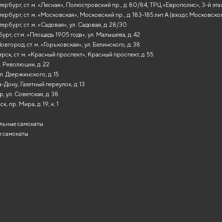
ербург, ст. м. «Лесная», Полюстровский пр., д. 80/84, ТРЦ «Европолис», 3-й эт
ербург, ст. м. «Московская», Московский пр., д. 183-185 лит А (вход с Московско
ербург, ст. м. «Садовая», ул. Садовая, д. 28/30
ург, ст.м. «Площадь 1905 года», ул. Малышева, д. 42
вгород, ст. м. «Горьковская», ул. Белинского, д. 38
ск, ст. м. «Красный проспект», Красный проспект, д. 55
. Революции, д. 22
л. Дзержинского, д. 15
-Дону, Газетный переулок, д. 13
, ул. Советская, д. 38
, пр. Мира, д. 19, к. 1
льные самокаты
 самокаты