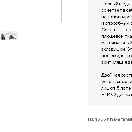
Первый и еди
сочетает в с
пенополиурет
и способным 
Сделан с тол
плюшевой тка
максимальный
вкладышей "Sw
посадки, кот
вентиляция в 
Двойная серт
безопасности
лиц от 5 лет
F-1492 для ка
НАЛИЧИЕ В МАГАЗИ