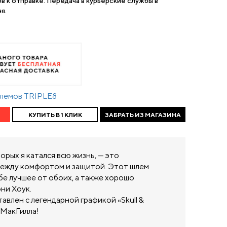
ов к отправке. Передача в курьерские службы в
я.
шлемов TRIPLE8
КУПИТЬ В 1 КЛИК
ЗАБРАТЬ ИЗ МАГАЗИНА
орых я катался всю жизнь, — это
ежду комфортом и защитой. Этот шлем
бе лучшее от обоих, а также хорошо
они Хоук.
авлен с легендарной графикой «Skull &
 МакГилла!