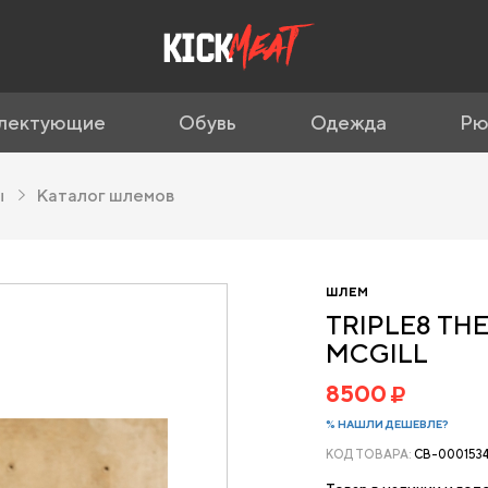
лектующие
Обувь
Одежда
Рю
ы
Каталог шлемов
ШЛЕМ
TRIPLE8 THE 
MCGILL
8500
% НАШЛИ ДЕШЕВЛЕ?
КОД ТОВАРА:
CB-0001534