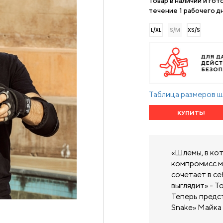
Товар в наличии и гот
течение 1 рабочего дн
L/XL
S/M
XS/S
Таблица размеров 
КУПИТЬ!
«Шлемы, в кот
компромисс м
сочетает в се
выглядит» - Т
Теперь предст
Snake» Майка