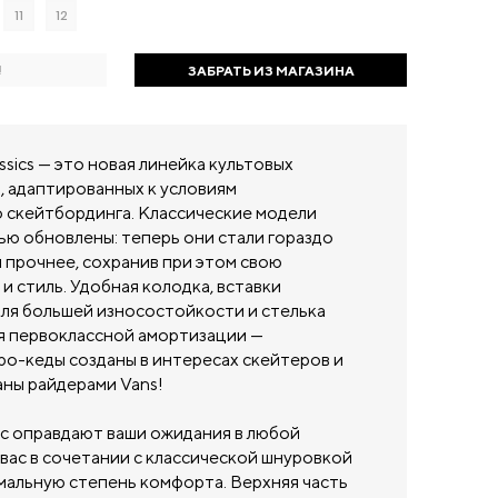
11
12
!
ЗАБРАТЬ ИЗ МАГАЗИНА
assics — это новая линейка культовых
, адаптированных к условиям
 скейтбординга. Классические модели
ью обновлены: теперь они стали гораздо
 прочнее, сохранив при этом свою
и стиль. Удобная колодка, вставки
я большей износостойкости и стелька
я первоклассной амортизации —
ро-кеды созданы в интересах скейтеров и
ны райдерами Vans!
ic оправдают ваши ожидания в любой
вас в сочетании с классической шнуровкой
мальную степень комфорта. Верхняя часть