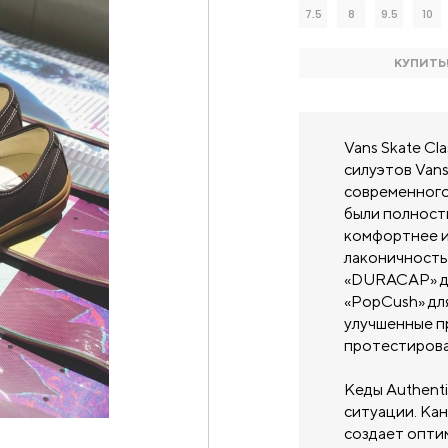
7.5
8
9.5
10
КУПИТЬ
Vans Skate Cl
силуэтов Vans
современного
были полност
комфортнее и
лаконичность 
«DURACAP» дл
«PopCush» дл
улучшенные п
протестирова
Кеды Authent
ситуации. Кан
создает опти