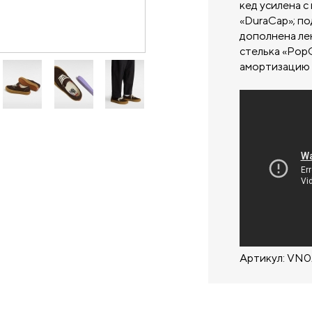
кед усилена 
«DuraCap»; по
дополнена ле
стелька «Pop
амортизацию в
Артикул: VN