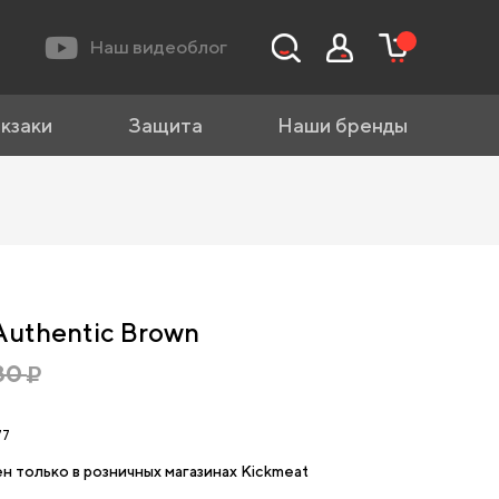
Наш видеоблог
кзаки
Защита
Наши бренды
Authentic Brown
80
77
н только в розничных магазинах Kickmeat