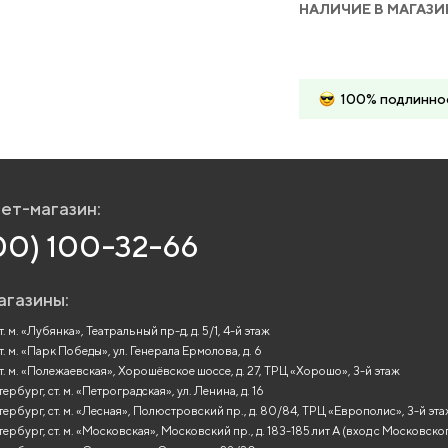
НАЛИЧИЕ В МАГАЗИ
100% подлинно
ет-магазин:
00) 100-32-66
агазины:
. м. «Лубянка», Театральный пр-д, д. 5/1, 4-й этаж
т. м. «Парк Победы», ул. Генерала Ермолова, д. 6
т. м. «Полежаевская», Хорошёвское шоссе, д. 27, ТРЦ «Хорошо», 3-й этаж
рбург, ст. м. «Петроградская», ул. Ленина, д. 16
ербург, ст. м. «Лесная», Полюстровский пр., д. 80/84, ТРЦ «Европолис», 3-й эт
ербург, ст. м. «Московская», Московский пр., д. 183-185 лит А (вход с Московско