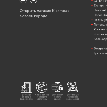
Санкт-Пет
Екатеринб
Открыть магазин Kickmeat
Нижний Но
Новосибир
в своем городе
Пермь, ул
Тюмень, у
Ростов-на
Краснодар
Красноярск
Экстрема
Трюковые