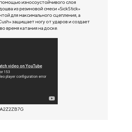
с помощью износоустойчивого слоя
дошва из резиновой смеси «SickStick»
нтой для максимального сцепления, а
Cush» защищает ногу от ударов и создает
о время катания на доске.
0A2Z2ZB7G