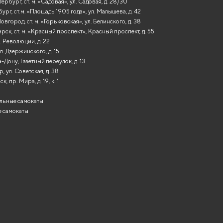
ербург, ст. м. «Садовая», ул. Садовая, д. 28/30
ург, ст.м. «Площадь 1905 года», ул. Малышева, д. 42
вгород, ст. м. «Горьковская», ул. Белинского, д. 38
ск, ст. м. «Красный проспект», Красный проспект, д. 55
. Революции, д. 22
л. Дзержинского, д. 15
-Дону, Газетный переулок, д. 13
, ул. Советская, д. 38
, пр. Мира, д. 19, к. 1
льные самокаты
 самокаты