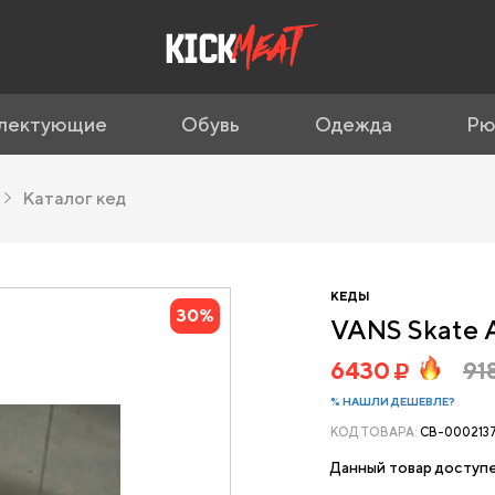
лектующие
Обувь
Одежда
Рю
Каталог кед
КЕДЫ
30%
VANS Skate 
6430
91
% НАШЛИ ДЕШЕВЛЕ?
КОД ТОВАРА:
CB-000213
Данный товар доступе