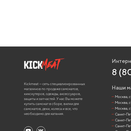
Интерн
8 (8
Kickmeat — сеть специализированных
Наши м
магазинов по продаже самокатов,
кикскутеров, одежды, аксессуаров,
Москва, ст
защиты и запчастей. У нас Вы можете
Москва, с
купить самокат в сборе, вилки для
Москва, с
самокатов, деки, колеса и все, что
необходимо для катания.
Санкт-Пете
Санкт-Пет
Санкт-Пет