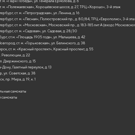
т. м. «Парк Победы», ул. Генерала Ермолова, д. 6
т. м. «Полежаевская», Хорошёвское шоссе, д. 27, ТРЦ «Хорошо», 3-й этаж
рбург, ст. м. «Петроградская», ул. Ленина, д. 16
ербург, ст. м. «Лесная», Полюстровский пр., д. 80/84, ТРЦ «Европолис», 3-й эт
ербург, ст. м. «Московская», Московский пр., д. 183-185 лит А (вход с Московско
ербург, ст. м. «Садовая», ул. Садовая, д. 28/30
ург, ст.м. «Площадь 1905 года», ул. Малышева, д. 42
вгород, ст. м. «Горьковская», ул. Белинского, д. 38
ск, ст. м. «Красный проспект», Красный проспект, д. 55
. Революции, д. 22
л. Дзержинского, д. 15
-Дону, Газетный переулок, д. 13
, ул. Советская, д. 38
, пр. Мира, д. 19, к. 1
льные самокаты
 самокаты