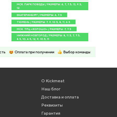
МСК. ПАРК ПОБЕДЫ / РАЗМЕРЫ: 6, 7, 7.5, 13, 9.5,
12
ЕКАТЕРИНБУРГ / РАЗМЕРЫ: 6, 7.5
ТЮМЕНЬ / РАЗМЕРЫ: 7, 9, 10.5, 8, 11, 6.5
МСК. ТРЦ «ХОРОШО» / РАЗМЕРЫ: 7, 7.5
НИЖНИЙ НОВГОРОД / РАЗМЕРЫ: 8, 11.5, 7, 7.5,
8.5, 10, 6.5, 12, 9, 10.5, 11
сть
Оплата при получении
Выбор команды
О Kickmeat
Наш блог
Доставка и оплата
Реквизиты
Гарантия