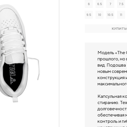
6
6.5
7
7.5
9.5
10
10.5
11
КУПИТЬ
Модель «The 
прошлого, но
вид. Подошва
новым соврем
конструкция 
максимальног
Капсульная к
стиранию. Те
долговечность
обеспечивая 
контроль и ги