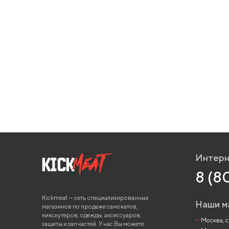
Интерн
8 (8
Kickmeat — сеть специализированных
Наши м
магазинов по продаже самокатов,
кикскутеров, одежды, аксессуаров,
Москва, ст
защиты и запчастей. У нас Вы можете