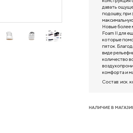
конструкция с
давать ощуще
подошву, при
максимальную
Новые более 
Foam II для е
которые помо
пяток. Благод
виде рельефны
количество во
воздухопрони
комфорта и м
Состав: иск. 
НАЛИЧИЕ В МАГАЗИ