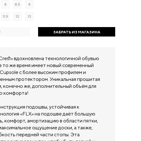
8
8.5
9
11.5
12
13
!
ЗАБРАТЬ ИЗ МАГАЗИНА
Crest» вдохновлена технологичной обувью
 в то же время имеет новый современный
 Cupsole с более высоким профилем и
енным протектором. Уникальная прошитая
и, конечно же, дополнительный объём для
о комфорта!
онструкция подошвы, устойчивая к
хнология «FLX» на подошве даёт большую
, комфорт, амортизацию в области пятки,
максимальное ощущение доски, а также,
бкость передней части стопы. Эта