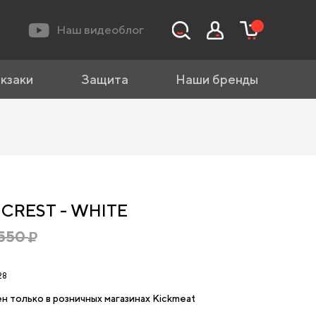
Наш видеоблог
кзаки
Защита
Наши бренды
 CREST - WHITE
550
28
н только в розничных магазинах Kickmeat