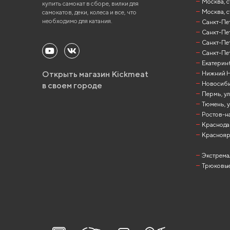
Москва, с
купить самокат в сборе, вилки для
Москва, с
самокатов, деки, колеса и все, что
необходимо для катания.
Санкт-Пете
Санкт-Пет
Санкт-Пет
Санкт-Пет
Екатеринб
Открыть магазин Kickmeat
Нижний Но
Новосибир
в своем городе
Пермь, ул
Тюмень, у
Ростов-на
Краснодар
Красноярск
Экстрема
Трюковые