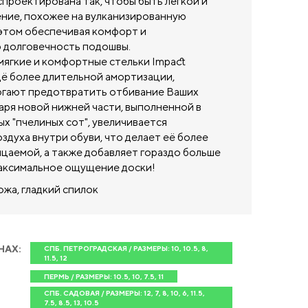
проектирована так, чтобы быть легкой и
ние, похожее на вулканизированную
 этом обеспечивая комфорт и
 долговечность подошвы.
мягкие и комфортные стельки Impact
щё более длительной амортизации,
гают предотвратить отбивание Ваших
аря новой нижней части, выполненной в
х "пчелиных сот", увеличивается
здуха внутри обуви, что делает её более
цаемой, а также добавляет гораздо больше
аксимальное ощущение доски!
кожа, гладкий спилок
НАХ:
СПБ. ПЕТРОГРАДСКАЯ / РАЗМЕРЫ: 10, 10.5, 8,
11.5, 12
ПЕРМЬ / РАЗМЕРЫ: 10.5, 10, 7.5, 11
СПБ. САДОВАЯ / РАЗМЕРЫ: 12, 7, 8, 10, 6, 11.5,
7.5, 8.5, 13, 10.5