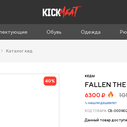
лектующие
Обувь
Одежда
Рю
Каталог кед
КЕДЫ
40%
FALLEN THE
6300
10
% НАШЛИ ДЕШЕВЛЕ?
КОД ТОВАРА:
CB-000140
Данный товар доступе