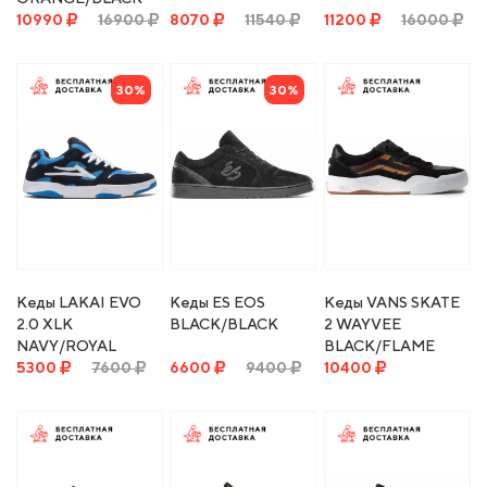
10990
16900
8070
11540
11200
16000
30%
30%
Кеды LAKAI EVO
Кеды ES EOS
Кеды VANS SKATE
2.0 XLK
BLACK/BLACK
2 WAYVEE
NAVY/ROYAL
BLACK/FLAME
SUEDE
5300
7600
6600
9400
10400