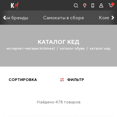
Наши бренды
Самокаты в сборе
Компле
КАТАЛОГ КЕД
интернет-магазин kickmeat
каталог обуви
каталог кед
СОРТИРОВКА
ФИЛЬТР
Найдено 478 товаров