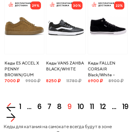
29%
30%
22%
Кеды ES ACCEL X
Кеды VANS ZAHBA
Кеды FALLEN
PENNY
BLACK/WHITE
CORSAIR
BROWN/GUM
Black/White -
7000
9900
8250
11780
GARRET HILL
6900
8900
1
...
6
7
8
9
10
11
12
...
19
Кеды для катания на самокате всегда будут в зоне