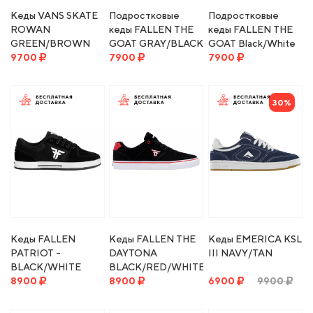
Кеды VANS SKATE
Подростковые
Подростковые
ROWAN
кеды FALLEN THE
кеды FALLEN THE
GREEN/BROWN
GOAT GRAY/BLACK
GOAT Black/White
9700
5US
7900
5US
7900
30%
Кеды FALLEN
Кеды FALLEN THE
Кеды EMERICA KSL
PATRIOT -
DAYTONA
III NAVY/TAN
BLACK/WHITE
BLACK/RED/WHITE
8900
(DALTON DERN)
8900
6900
9900