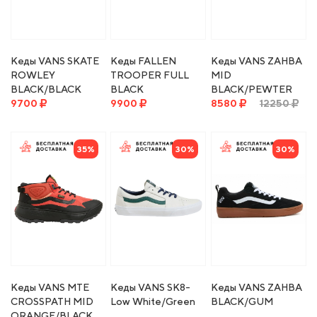
Кеды VANS SKATE
Кеды FALLEN
Кеды VANS ZAHBA
ROWLEY
TROOPER FULL
MID
BLACK/BLACK
BLACK
BLACK/PEWTER
9700
9900
8580
12250
35%
30%
30%
Кеды VANS MTE
Кеды VANS SK8-
Кеды VANS ZAHBA
CROSSPATH MID
Low White/Green
BLACK/GUM
ORANGE/BLACK