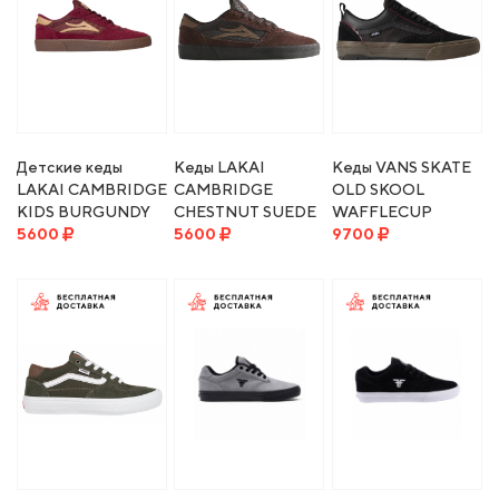
Детские кеды
Кеды LAKAI
Кеды VANS SKATE
LAKAI CAMBRIDGE
CAMBRIDGE
OLD SKOOL
KIDS BURGUNDY
CHESTNUT SUEDE
WAFFLECUP
SUEDE
5600
MONOCHROME
5600
BLACK/DARK GUM
9700