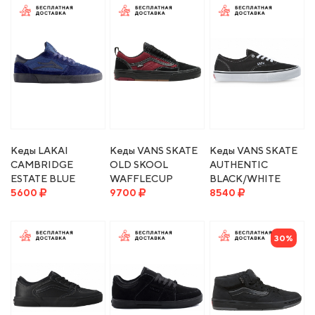
Кеды LAKAI
Кеды VANS SKATE
Кеды VANS SKATE
CAMBRIDGE
OLD SKOOL
AUTHENTIC
ESTATE BLUE
WAFFLECUP
BLACK/WHITE
SUEDE
5600
BLACK/RED
9700
47EUR
8540
MONOCHROME
30%