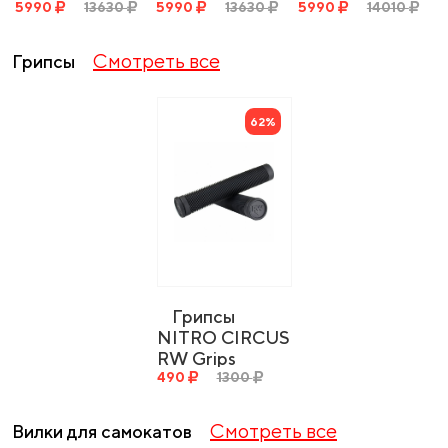
RW Deck 500 -
5990
13630
RW Deck 500 -
5990
13630
RW Deck 540 -
5990
14010
Ano Gold
Satin Black
Ano Gold
130x500
130x500
130x540
Смотреть все
Грипсы
62%
Грипсы
NITRO CIRCUS
RW Grips
490
1300
Смотреть все
Вилки для самокатов