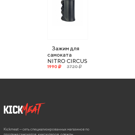
Зажим для
самоката
NITRO CIRCUS
RW Signature
1990
3720
SCS Clamp
Kickmeat — сеть специализированных магазинов по
продаже самокатов, кикскутеров, одежды,