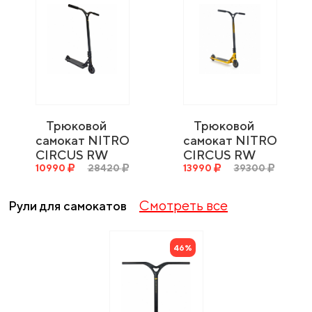
Трюковой
Трюковой
самокат NITRO
самокат NITRO
CIRCUS RW
CIRCUS RW
540 - Satin
10990
28420
Signature
13990
39300
Black / Gloss
Scooter 560 -
Black / Satin
Ano Gold /
Смотреть все
Рули для самокатов
Black
Gloss Bla
130x540
46%