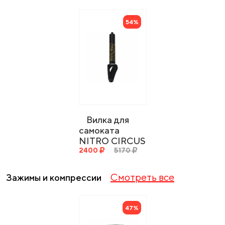
54%
Вилка для
самоката
NITRO CIRCUS
RW Fork
2400
5170
Смотреть все
Зажимы и компрессии
47%