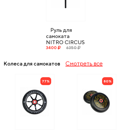
Руль для
самоката
NITRO CIRCUS
RW Handlebar -
3400
6350
Satin Black
635x635
Смотреть все
Колеса для самокатов
77%
80%