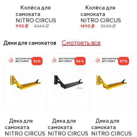
Колёса для
Колёса для
самоката
самоката
NITRO CIRCUS
NITRO CIRCUS
RW Wheels -
990
4360
RW Signature
1490
7600
Pair
HOLLOW
120x28x24
CORE Wheels
Смотреть все
Деки для самокатов
120 - Pair
56%
56%
57%
Дека для
Дека для
Дека для
самоката
самоката
самоката
NITRO CIRCUS
NITRO CIRCUS
NITRO CIRCUS