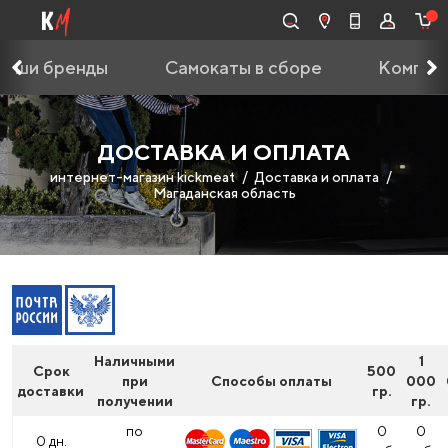
Наши бренды
Самокаты в сборе
Компле
ДОСТАВКА И ОПЛАТА
интернет-магазин kickmeat
Доставка и оплата
Магаданская область
Наличными
1
Срок
500
при
Способы оплаты
000
доставки
гр.
получении
гр.
по
0
0
0 дн.