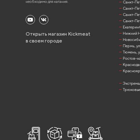
необходимо для катания.
Санкт-Пете
Санкт-Пет
Санкт-Пет
Санкт-Пет
Екатеринб
Открыть магазин Kickmeat
Нижний Но
Новосибир
в своем городе
Пермь, ул
Тюмень, у
Ростов-на
Краснодар
Красноярск
Экстрема
Трюковые