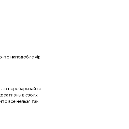
о-то наподобие vip
ьно перебарывайте
 креативны в своих
что всё нельзя так