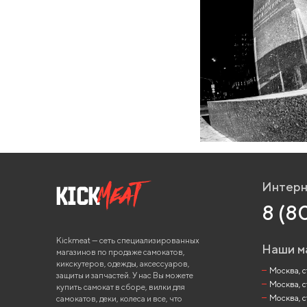
Интерн
8 (8
Kickmeat — сеть специализированных
Наши м
магазинов по продаже самокатов,
кикскутеров, одежды, аксессуаров,
Москва, ст
защиты и запчастей. У нас Вы можете
Москва, с
купить самокат в сборе, вилки для
Москва, с
самокатов, деки, колеса и все, что