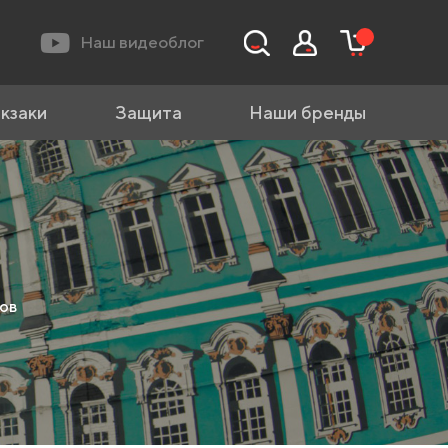
Наш видеоблог
кзаки
Защита
Наши бренды
ов