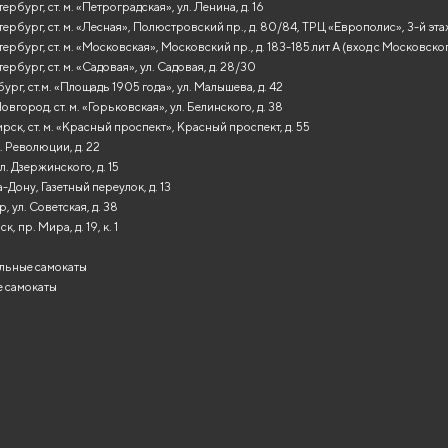
рбург, ст. м. «Петроградская», ул. Ленина, д. 16
ербург, ст. м. «Лесная», Полюстровский пр., д. 80/84, ТРЦ «Европолис», 3-й эт
ербург, ст. м. «Московская», Московский пр., д. 183-185 лит А (вход с Московско
ербург, ст. м. «Садовая», ул. Садовая, д. 28/30
ург, ст.м. «Площадь 1905 года», ул. Малышева, д. 42
вгород, ст. м. «Горьковская», ул. Белинского, д. 38
ск, ст. м. «Красный проспект», Красный проспект, д. 55
. Революции, д. 22
л. Дзержинского, д. 15
-Дону, Газетный переулок, д. 13
, ул. Советская, д. 38
, пр. Мира, д. 19, к. 1
льные самокаты
 самокаты