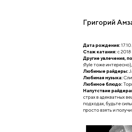
Григорий Амз
Дата рождения:
17.10
Стаж катания:
с 2018 
Другие увлечения, п
style тоже интересно), 
Любимые райдеры:
J
Любимая музыка:
Сли
Любимое блюдо:
Торм
Напутствие райдера
страх в адекватных ве
подходах, будьте силь
просто взять и получи