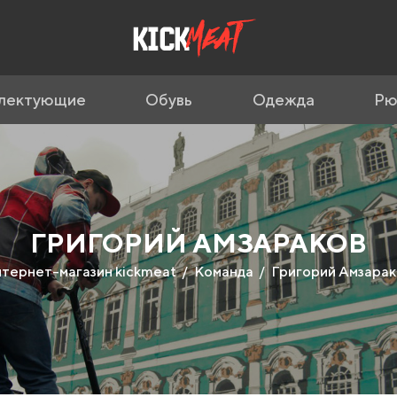
лектующие
Обувь
Одежда
Рю
ГРИГОРИЙ АМЗАРАКОВ
нтернет-магазин kickmeat
Команда
Григорий Амзарак