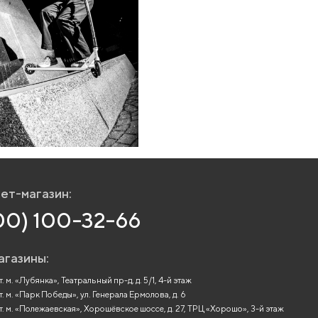
ет-магазин:
00) 100-32-66
агазины:
. м. «Лубянка», Театральный пр-д, д. 5/1, 4-й этаж
т. м. «Парк Победы», ул. Генерала Ермолова, д. 6
т. м. «Полежаевская», Хорошёвское шоссе, д. 27, ТРЦ «Хорошо», 3-й этаж