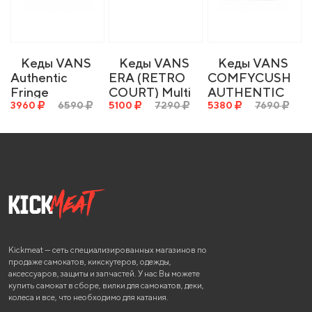
Кеды VANS
Кеды VANS
Кеды VANS
Authentic
ERA (RETRO
COMFYCUSH
Fringe
COURT) Multi
AUTHENTIC
(Leather)
3960
6590
5100
7290
CLASSIC
5380
7690
Black
Kickmeat — сеть специализированных магазинов по
продаже самокатов, кикскутеров, одежды,
аксессуаров, защиты и запчастей. У нас Вы можете
купить самокат в сборе, вилки для самокатов, деки,
колеса и все, что необходимо для катания.