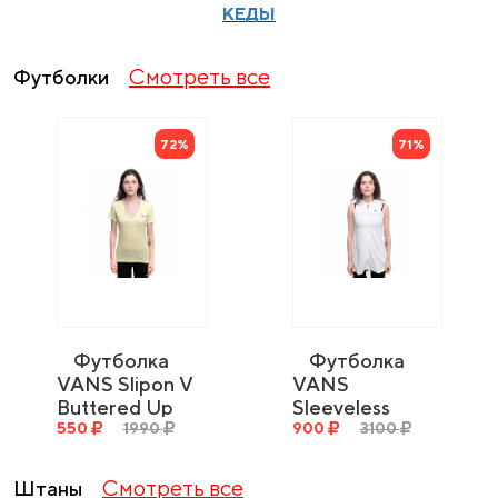
КЕДЫ
Смотреть все
Футболки
72%
71%
Футболка
Футболка
VANS Slipon V
VANS
Buttered Up
Sleeveless
550
1990
Hoody wht
900
3100
Смотреть все
Штаны