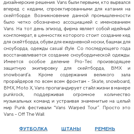
дизайнерские решения. Vans были первыми, кто вырвался
вперед с кедами, спроектированными для катания на
скейтборде. Возникновение данной промышленности
было четко обозначено ассоциацией с именованием
Vans. На тот день эпизод, фирма являет собой идейный
конгломерат, в ценностях которого стоит создание кед
для скейтборда, обуви для ежедневной носки, башмак для
сноуборда, одежды casual style. Со последующего года
восстанавливается создание сноубордической одежды.
Имеется особое деление Pro-Tec производящее
защитную экипировку для скейтборда, BMX и
snowboard’а. Кроме содержания великого зала
прорайдеров по всем всем фронтам - Skate, snowboard,
BMX, Moto X, Vans пропагандирует стайл жизни в манере
punkrock, поддерживая огромное количество
музыкальных команд и устраивая знаменитые на целый
мир Punk фестивали "Vans Warped Tour”. Просто это
Vans – Off The Wall.
ФУТБОЛКА
ШТАНЫ
РЕМЕНЬ