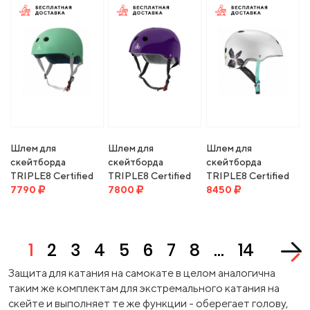
PURP/GREEN
CHAMELEON
Шлем для
Шлем для
Шлем для
скейтборда
скейтборда
скейтборда
TRIPLE8 Certified
TRIPLE8 Certified
TRIPLE8 Certified
Sweatsaver Helmet
7790
Sweatsaver Helmet
7800
Sweatsaver Helmet
8450
Mint Rubber
Purple Glossy
Floral
1
2
3
4
5
6
7
8
...
14
Защита для катания на самокате в целом аналогична
таким же комплектам для экстремального катания на
скейте и выполняет те же функции - оберегает голову,