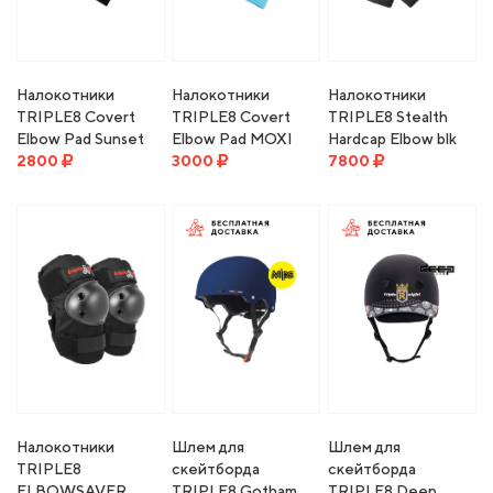
Налокотники
Налокотники
Налокотники
TRIPLE8 Covert
TRIPLE8 Covert
TRIPLE8 Stealth
Elbow Pad Sunset
Elbow Pad MOXI
Hardcap Elbow blk
2800
3000
7800
Налокотники
Шлем для
Шлем для
TRIPLE8
скейтборда
скейтборда
ELBOWSAVER
TRIPLE8 Gotham
TRIPLE8 Deep