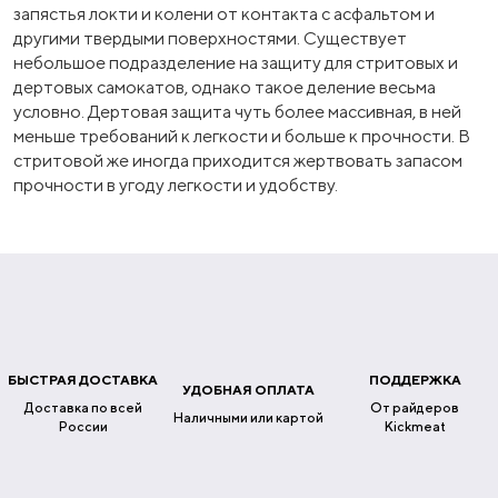
запястья локти и колени от контакта с асфальтом и
другими твердыми поверхностями. Существует
небольшое подразделение на защиту для стритовых и
дертовых самокатов, однако такое деление весьма
условно. Дертовая защита чуть более массивная, в ней
меньше требований к легкости и больше к прочности. В
стритовой же иногда приходится жертвовать запасом
прочности в угоду легкости и удобству.
БЫСТРАЯ ДОСТАВКА
ПОДДЕРЖКА
УДОБНАЯ ОПЛАТА
Доставка по всей
От райдеров
Наличными или картой
России
Kickmeat