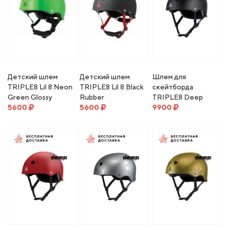
Детский шлем
Детский шлем
Шлем для
TRIPLE8 Lil 8 Neon
TRIPLE8 Lil 8 Black
скейтборда
Green Glossy
Rubber
TRIPLE8 Deep
5600
5600
Cover Helmet
9900
BLACK MATTE