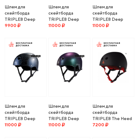
Шлем для
Шлем для
Шлем для
скейтборда
скейтборда
скейтборда
TRIPLE8 Deep
TRIPLE8 Deep
TRIPLE8 Deep
Cover Helmet RED
9900
Cover Helmet
11000
Cover Helmet
11000
GLOSSY
SILVER GLITTER
GOLD GLITTER
Шлем для
Шлем для
Шлем для
скейтборда
скейтборда
скейтборда
TRIPLE8 Deep
TRIPLE8 Deep
TRIPLE8 The Heed
Cover Helmet
11000
Cover Helmet
11000
Sweatsaver Helmet
7200
BLACK GLITTER
Barbie Patin
black rubber/red
Signature Edition