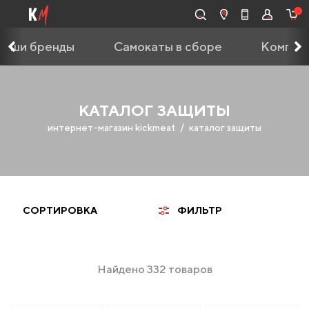
Наши бренды
Самокаты в сборе
Компле
КАТАЛОГ ЗАЩИТЫ
интернет-магазин kickmeat
каталог защиты
СОРТИРОВКА
ФИЛЬТР
Найдено 332 товаров